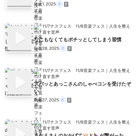
Mar 1, 2025
11/7ナスフェス 11/8音楽フェス｜人生を整え
直す音声
なにもなくてもポチッとしてしまう習慣
Feb 28, 2025
11/7ナスフェス 11/8音楽フェス｜人生を整え
直す音声
ズバッとあっこさんのしゃべコンを受けたぞ
い
Feb 27, 2025
11/7ナスフェス 11/8音楽フェス｜人生を整え
直す音声
さなえさんのおかげて🐷と🍆が繋がった