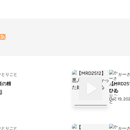
ひとりごと
かー
】桜の精
【MRD2
ひゐ
Dec 19, 20
ひとりごと
かー