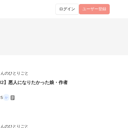
ログイン
ユーザー
登録
さんのひとりごと
512】悪人になりたかった娘・作者
25
さんのひとりごと