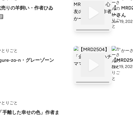
】枕売りの羊飼い・作者ひゐ
【 MRD2506 
ーさん
Jun 19, 20
ひとりごと
かー
【MRD2
Apr 19, 202
ひとりごと
2】「手離した幸せの色」作者ま