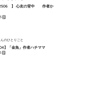
】 心友の背中 作者か
25
さんのひとりごと
504】「金魚」作者ハチママ
5