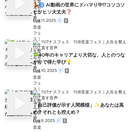
💃🌀 AI動画の世界にドハマり中⁉️コソコソ
ヒソヒソ大丈夫❓
Oct 11, 2025
11/7ナスフェス 11/8音楽フェス｜人生を整え
直す音声
🍀40年のキャリアより大切な、人とのつな
がりで得た学び💡
Oct 10, 2025
11/7ナスフェス 11/8音楽フェス｜人生を整え
直す音声
「自己評価が示す人間模様」✨あなたは高
め？それとも控えめ？
Oct 9, 2025