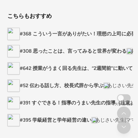
こちらもおすすめ
#368 こういう一言がありがたい！理想の上司に必要
#308 思ったことは、言ってみると世界が変わる
あ
#642 授業がうまく回る先生は、“2週間前”に動いて
#52 伝わる話し方、校長式辞から学ぶ
あじさい先生
#391 すぐできる！指導のうまい先生の指導（注意）
スクロール
#395 学級経営と学年経営の違い
あじさい先生|ママ