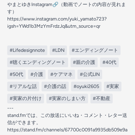
やまとゆきInstagram🔗（動画でノートの内容が見れま
す）
https://www.instagram.com/yuki_yamato723?
igsh=YWd1b3MzYmFrdzJq&utm_source=qr
#Lifedesignnote
#LDN
#エンディングノート
#聴くエンディングノート
#親の介護
#40代
#50代
#介護
#ケアマネ
#公式LIN
#リアルな話
#介護の話
#oyuki2605
#実家
#実家の片付け
#実家のしまい方
#不動産
---
stand.fmでは、この放送にいいね・コメント・レター送
信ができます。
https://stand.fm/channels/67700c0091a9935db509e9a