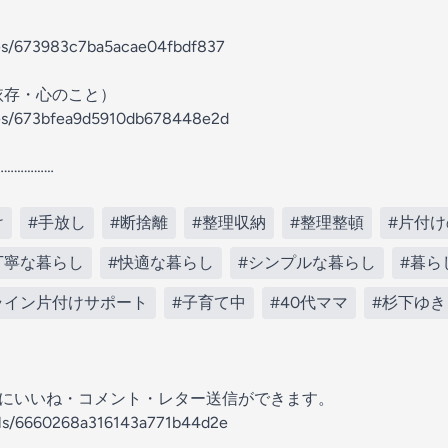
odes/673983c7ba5acae04fbdf837
依存・心のこと）
odes/673bfea9d5910db678448e2d
………………
け
#手放し
#断捨離
#整理収納
#整理整頓
#片付
丁寧な暮らし
#快適な暮らし
#シンプルな暮らし
#暮ら
ライン片付けサポート
#子育て中
#40代ママ
#杉下ゆき
の放送にいいね・コメント・レター送信ができます。
nels/6660268a316143a771b44d2e