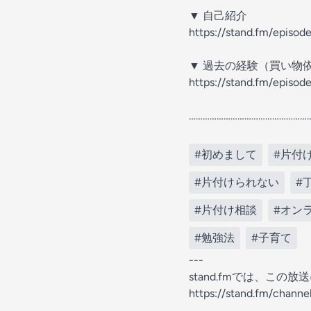
▼ 自己紹介
https://stand.fm/epis
▼ 過去の経験（買い物
https://stand.fm/epis
……………………………………………
#初めまして
#片付
#片付けられない
#
#片付け相談
#オン
#勉強法
#子育て
---
stand.fmでは、こ
https://stand.fm/chan