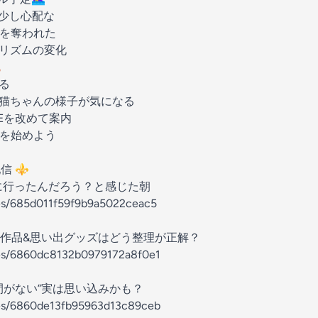
少し心配な
を奪われた
リズムの変化

る
猫ちゃんの様子が気になる
TIMEを改めて案内
を始めよう
信 ⚜️
に行ったんだろう？と感じた朝
des/685d011f59f9b9a5022ceac5
作品&思い出グッズはどう整理が正解？
odes/6860dc8132b0979172a8f0e1
間がない”実は思い込みかも？
odes/6860de13fb95963d13c89ceb