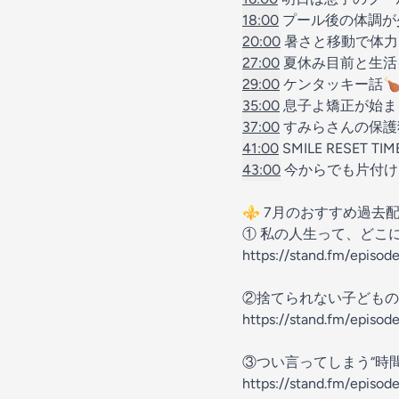
18:00
プール後の体調が
20:00
暑さと移動で体力
27:00
夏休み目前と生活
29:00
ケンタッキー話
35:00
息子よ矯正が始ま
37:00
すみらさんの保護
41:00
SMILE RESET 
43:00
今からでも片付け
⚜️ 7月のおすすめ過去配
① 私の人生って、どこ
https://stand.fm/episo
②捨てられない子どもの
https://stand.fm/epis
③つい言ってしまう“時
https://stand.fm/epis