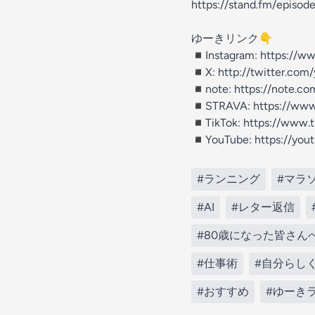
https://stand.fm/epis
ゆーきリンク👇
◾️Instagram: https://
◾️X: http://twitter.com
◾️note: https://note.co
◾️STRAVA: https://www
◾️TikTok: https://www.
◾️YouTube: https://y
#ランニング
#マラ
#AI
#レター返信
#80歳になった皆さん
#仕事術
#自分らし
#おすすめ
#ゆーき