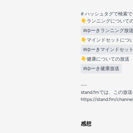
# ハッシュタグで検索
👇ランニングについて
#ゆーきランニング放
👇マインドセットにつ
#ゆーきマインドセッ
👇健康についての放送
#ゆーき健康放送
---
stand.fmでは、こ
https://stand.fm/chann
感想