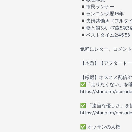
◾️市民ランナー
◾️ランニング歴16年
◾️夫婦共働き（フルタ
◾️妻と娘3人（7歳5歳
◾️ベストタイム
2:45
'5
気軽にレター、コメント
【本題】【アフタートー
【厳選】オススメ配信3
✅「走りたくない」を
https://stand.fm/episo
✅ 「適当な優しさ」を
https://stand.fm/epis
✅ オッサンの人権