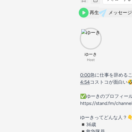
再生
メッセージ
ゆーき
Host
0:00
急に仕事を辞めるこ
4:54
コストコが面白い
✅ゆーきのプロフィール
https://stand.fm/chann
ゆーきってどんな人？
◾️36歳
◾️救急隊員