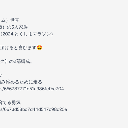
イム）世帯
3歳）の5人家族
3（2024.とくしまマラソン）
頂けると喜びます🤩
ク】の2部構成。
つ
噛み締めるために走る
des/666787771c51e986fcfbe704
捨てる勇気
odes/6673d58bc7d44d547c98d25a