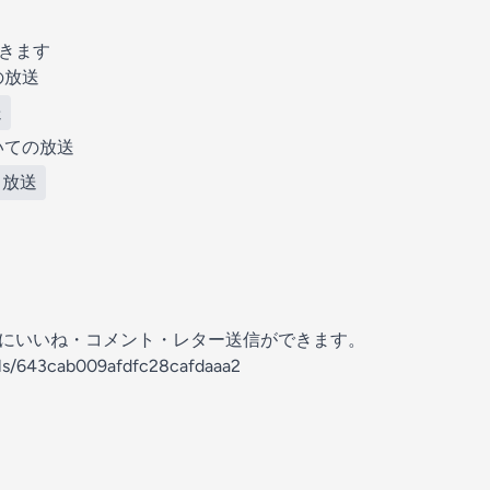
できます
の放送
送
いての放送
ト放送
の放送にいいね・コメント・レター送信ができます。
els/643cab009afdfc28cafdaaa2