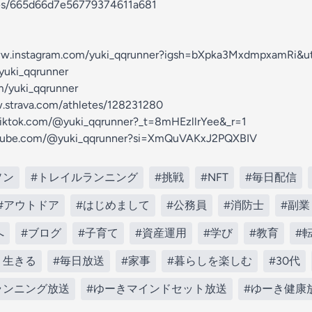
odes/665d66d7e56779374611a681
www.instagram.com/yuki_qqrunner?igsh=bXpka3MxdmpxamRi&u
/yuki_qqrunner
m/yuki_qqrunner
.strava.com/athletes/128231280
tiktok.com/@yuki_qqrunner?_t=8mHEzllrYee&_r=1
outube.com/@yuki_qqrunner?si=XmQuVAKxJ2PQXBIV
ソン
#トレイルランニング
#挑戦
#NFT
#毎日配信
#アウトドア
#はじめまして
#公務員
#消防士
#副業
へ
#ブログ
#子育て
#資産運用
#学び
#教育
#
く生きる
#毎日放送
#家事
#暮らしを楽しむ
#30代
ランニング放送
#ゆーきマインドセット放送
#ゆーき健康