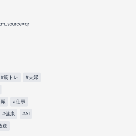
tm_source=qr
#筋トレ
#夫婦
転職
#仕事
#健康
#AI
放送