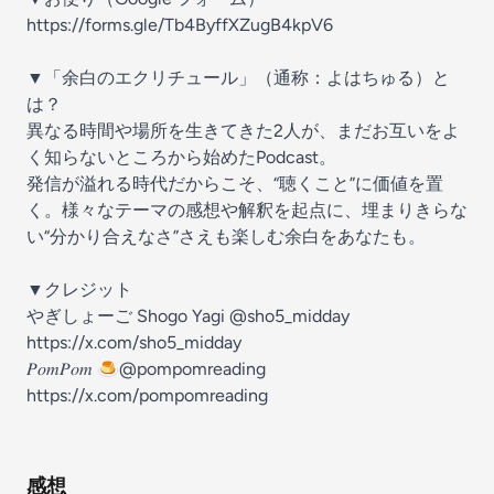
⁠⁠⁠⁠⁠⁠⁠⁠⁠⁠⁠⁠⁠⁠⁠⁠⁠⁠⁠⁠⁠⁠⁠⁠⁠⁠⁠⁠⁠⁠⁠⁠https://forms.gle/Tb4ByffXZugB4kpV6⁠⁠⁠⁠⁠⁠⁠⁠⁠⁠⁠⁠⁠⁠⁠⁠⁠⁠⁠⁠⁠⁠⁠⁠⁠⁠⁠⁠⁠⁠⁠⁠
▼「余白のエクリチュール」（通称：よはちゅる）と
は？
異なる時間や場所を生きてきた2人が、まだお互いをよ
く知らないところから始めたPodcast。
発信が溢れる時代だからこそ、“聴くこと”に価値を置
く。様々なテーマの感想や解釈を起点に、埋まりきらな
い“分かり合えなさ”さえも楽しむ余白をあなたも。
▼クレジット
やぎしょーご Shogo Yagi @sho5_midday
⁠⁠⁠⁠⁠⁠⁠⁠⁠⁠⁠⁠⁠⁠⁠⁠⁠⁠⁠⁠⁠⁠⁠⁠⁠⁠⁠⁠⁠⁠⁠⁠https://x.com/sho5_midday⁠⁠⁠⁠⁠⁠⁠⁠⁠⁠⁠⁠⁠⁠⁠⁠⁠⁠⁠⁠⁠⁠⁠⁠⁠⁠⁠⁠⁠⁠⁠⁠
𝑃𝑜𝑚𝑃𝑜𝑚 🍮@pompomreading
⁠⁠⁠⁠⁠⁠⁠⁠⁠⁠⁠⁠⁠⁠⁠⁠⁠⁠⁠⁠⁠⁠⁠⁠⁠⁠⁠⁠⁠⁠⁠⁠https://x.com/pompomreading⁠⁠⁠
感想