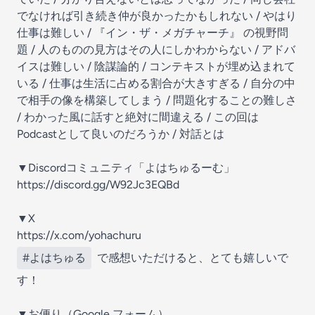
でなければ引き続き仲が良かったかもしれない / やはり
仕事は難しい / 『イン・ザ・メガチャーチ』 の視野問
題 / 人のものの見方はその人にしかわからない / アドバ
イスは難しい / 陰謀論的 / コンテキストが埋め込まれて
いる / 仕事は生活に占める割合が大きすぎる / 自分の中
で相手の像を構築してしまう / 問題化することの難しさ
/ わかった風に話すと絶対に間違える / この回は
Podcastとして良いのだろうか / 対話とは
▼Discordコミュニティ「よはちゅるーむ」
⁠⁠⁠⁠⁠⁠⁠⁠⁠⁠⁠⁠⁠⁠⁠⁠⁠⁠⁠⁠⁠⁠⁠⁠⁠⁠⁠⁠⁠⁠⁠⁠https://discord.gg/W92Jc3EQBd⁠⁠⁠⁠⁠⁠⁠⁠⁠⁠⁠⁠⁠⁠⁠⁠⁠⁠⁠⁠⁠⁠⁠⁠⁠⁠⁠⁠⁠⁠⁠
▼X
⁠⁠⁠⁠⁠⁠⁠⁠⁠⁠⁠⁠⁠⁠⁠⁠⁠⁠⁠⁠⁠⁠⁠⁠⁠⁠⁠⁠⁠⁠⁠⁠https://x.com/yohachuru⁠⁠⁠⁠⁠⁠⁠⁠⁠⁠⁠⁠⁠⁠⁠⁠⁠⁠⁠⁠⁠⁠⁠⁠⁠⁠⁠⁠⁠⁠⁠⁠
#よはちゅる
で感想いただけると、とても嬉しいで
す！
▼お便り（Google フォーム）