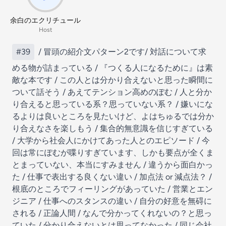
余白のエクリチュール
Host
#39
/ 冒頭の紹介文パターン2です/ 対話について求
める物が詰まっている / 『つくる人になるために』は素
敵な本です / この人とは分かり合えないと思った瞬間に
ついて話そう / あえてテンション高めのぽむ / 人と分か
り合えると思っている系？思っていない系？ / 嫌いにな
るよりは良いところを見たいけど、よはちゅるでは分か
り合えなさを楽しもう / 集合的無意識を信じすぎている
/ 大学から社会人にかけてあった人とのエピソード / 今
回は常にぽむが喋りすぎています、しかも要点が全くま
とまっていない、本当にすみません / 違うから面白かっ
た / 仕事で表出する良くない違い / 加点法 or 減点法？ /
根底のところでフィーリングがあっていた / 営業とエン
ジニア / 仕事へのスタンスの違い / 自分の好意を無碍に
される / 正論人間 / なんで分かってくれないの？と思っ
ていた / 分かり合えないとは思ってなかった / 同じ会社