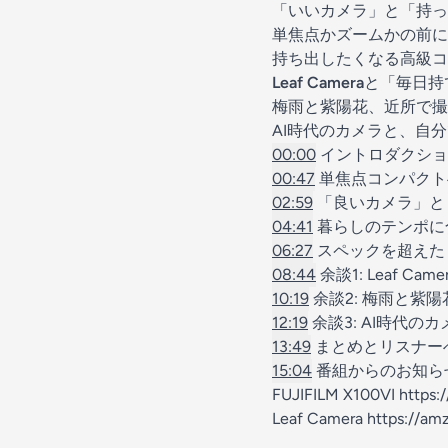
「いいカメラ」と「持っ
単焦点かズームかの前に
持ち出したくなる高級コ
Leaf Camera
と「毎日持
梅雨と紫陽花、近所で撮
AI時代のカメラと、自
00:00
イントロダクショ
00:47
単焦点コンパクト
02:59
「良いカメラ」と
04:41
暮らしのテンポに
06:27
スペックを超えた
08:44
余談1: Leaf C
10:19
余談2: 梅雨と紫
12:19
余談3: AI時代
13:49
まとめとリスナー
15:04
番組からのお知ら
FUJIFILM X100VI
https:
Leaf Camera
https://am