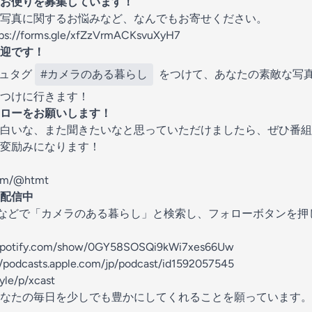
お便りを募集しています！
写真に関するお悩みなど、なんでもお寄せください。
tps://forms.gle/xfZzVrmACKsvuXyH7
歓迎です！
シュタグ
#カメラのある暮らし
をつけて、あなたの素敵な写
つけに行きます！
ローをお願いします！
白いな、また聞きたいなと思っていただけましたら、ぜひ番組
変励みになります！
com/@htmt
配信中
 Podcastなどで「カメラのある暮らし」と検索し、フォローボタン
n.spotify.com/show/0GY58SOSQi9kWi7xes66Uw
//podcasts.apple.com/jp/podcast/id1592057545
tyle/p/xcast
なたの毎日を少しでも豊かにしてくれることを願っています。