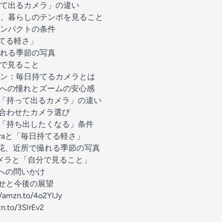
て出るカメラ」の違い
、暮らしのテンポを見ること
ンパクトの条件
てる軽さ」
れる季節の写真
分で見ること
ン：毎日持てるカメラとは
への憧れとズームの安心感
「持って出るカメラ」の違い
合わせたカメラ選び
「持ち出したくなる」条件
ameraと「毎日持てる軽さ」
陽花、近所で撮れる季節の写真
のカメラと「自分で見ること」
への問いかけ
せと今後の展望
//amzn.to/4o2YlJy
zn.to/3SlrEv2