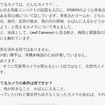
てるカメラは、どんなカメラ？」。
ム付き高級コンパクトの話題を入口に、
X100VI
のような単焦
ある安心感について話しています。単焦点かズームか、どちら
出、旅行、近所の散歩、雨の日の荷物、かばんに入るかどうか
よう」と思えるカメラについて考えました。
と、余談として、
Leaf Camera
から見る軽さ、梅雨と紫陽花の
にも触れています。
VIの優劣を決める回ではありません。
実写画質や使い勝手は、実機未確認のため評価していません。
あります。
は、すぐに写真用カメラが変わるという話ではなく、次世代イ
す。
てるカメラの条件は何ですか？
、色が好きなこと、かばんに入ること。
っていたけれど最近持ち出さなくなったカメラがあれば、その