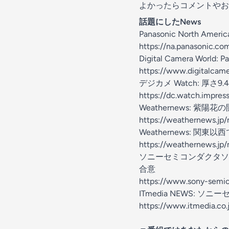
よかったらコメントやお
話題にしたNews
Panasonic North Americ
https://na.panasonic.c
Digital Camera World: P
https://www.digitalcam
デジカメ Watch: 厚さ
https://dc.watch.impres
Weathernews: 紫陽花
https://weathernews.jp
Weathernews: 関
https://weathernews.j
ソニーセミコンダクタソ
合意
https://www.sony-semi
ITmedia NEWS:
https://www.itmedia.co