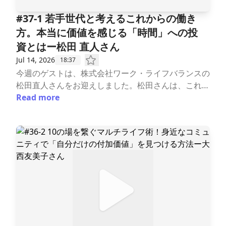
構造に適応し、人材が結果を出し続ける環境を構築す
社会全体の働き方を変えていかなくては！」という強
スの取り組み・海外旅行で培われた「違いを受け入
#37-1 ​若手世代と考えるこれからの働き
る「サスティナブルな働き方改革」のプロフェッショ
い想いを抱き、2019年より株式会社ワーク・ライフ
れ、消化する力」・答えを急がず、対話を通じて企業
方。本当に価値を感じる「時間」への投
ナル集団です。▼番組ハッシュタグ♯ワークライフチ
バランスに参画。「社会を本気で変えたい」と奔走す
の「自走」を支える・働き方改革の本質は「誰もが自
資とはー松田 直人さん
ャレンジ▼お便りフォーム番組への感想やゲストの方
る志の高い同僚たちとともに、自身の多様な経験を最
分の人生を主体的に選べること」▶「今日からでき
への質問などお気軽にお寄せください。https://form
大限に活かしながら、日々活躍の場を広げている。プ
る！一つのアイデア」・AI・ITツールを「レゴブロッ
Jul 14, 2026
18:37
s.gle/nWXEEsGdk5yeUNbM9▼ワーク・ライフチャ
ライベートでは二児の母。ーーーーーーーーーーーー
ク」のように楽しむ・小さな成功体験が、チームを変
今週のゲストは、株式会社ワーク・ライフバランスの
レンジ 公式SNSこの番組を気に入っていただけまし
ーーーーーーーーーーーー▼本日の内容【note】▼
え、社会を変えるーーーーーーーーーーーー🔽プロ
松田直人さんをお迎えしました。松田さんは、これま
たらフォローをいただけますと大変嬉しいです。not
番組概要ワーク・ライフチャレンジ〜未来をひらく私
フィール松田 直人（まつだ なおと）さん株式会社
で「月20時間以上の残業をしたことがない」とい
Read more
e https://note.com/w_life_challenge/X ⁠https://x.
たちの働き方〜この番組は、未来の働き方・生き方を
ワーク・ライフバランス 社員ワーク・ライフバラン
う、いわば「残業を知らない世代」です。長時間労働
com/worklifec100Instagram https://www.instagr
テーマにしたインタビュー形式のPodcastです。ワー
スコンサルタントhttps://work-life-b.co.jp/staffprofi
を経験していない松田さんが、なぜ働き方改革コンサ
am.com/work_lifechallenge/▼編集、プロデュース
ク・ライフチャレンジでは様々な分野で活躍するゲス
le/naoto_matsuda活動拠点：関東を中心に全国東京
ルタントの道を主体的に歩まれているのか。その原点
前川美紀（ワーク・ライフチャレンジ プロジェクト
トの方々をお招きし、ワーク・ライフバランスの実現
都在住。横浜市立大学卒業。前職では、小さく速く回
と、そこに込められた思いについて、ぜひお伺いした
代表／ブランディングディレクター）▼制作ワーク・
に向けた取り組みから、未来の働き方・生き方につい
し改善を繰り返す”アジャイル型”のシステム開発に従
いと思います。ーーーーーーーーーーーー「ワーク・
ライフチャレンジプロジェクト事務局▼カバーイラス
て、深掘りしていきます。番組の最後には、ゲストの
事。働き方を変えるために必要不可欠なITの力を感じ
ライフチャレンジ〜未来をひらく私たちの働き方〜」
ト大家 三佳 https://www.mikaoya.com/▼BGMRYU
方から「今日からできる！１つのアイデア」 をご紹
つつ、より根本的な働き方への意識や文化を変えるた
配信：毎週火曜日6時 ★7/14(火) 6:00配信#37-1 ​
ITO http://www.youtube.com/@RYUITOMUSIC#
介いただき、すぐに実践できるヒントをお届けしま
めには、チームの関係性や人との関わり方が重要であ
若手世代と考えるこれからの働き方。本当に価値を感
ワーク・ライフチャレンジ#未来をひらく私たちの働
す。毎週火曜日朝6時配信▼応援株式会社ワーク・ラ
ると考え、株式会社ワーク・ライフバランスに参画。
じる「時間」への投資とはー松田 直人さん▼目次ー
き方#Podcast#ワークライフバランス#ワークライフ
イフバランスhttps://work-life-b.co.jp/経営戦略とし
入社後は、クライアントの課題や感じていることを言
ーーーーーーーーーーー▶自己紹介・原点は大学時