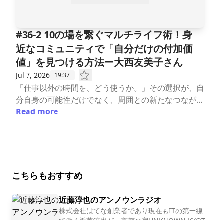
バランスコンサルタント#WLBC養成講座#働き方改革
てのワーク・ライフバランス福利厚生の一環ではな
語化するコミュニケーションを重視し、1人1人が主
代の「ワーク&amp;ライフ・インターン」▶ワー
#未来の働き方#育休 #チームマネジメント #キャリア
く、企業業績向上のために。現代の社会構造に適応
体的に関わりたいと思う取り組みを目指す。自社内の
ク・ライフバランスとの出会い・育児体験で得た、ポ
#採用 #採用支援#人手不足
し、人材が結果を出し続ける環境を構築する「サステ
生産性向上プロジェクトに多数関わり、入社直後から
ジティブ・ネガティブ両面の気づき・同世代の若手へ
#36-2 10の場を繋ぐマルチライフ術！身
ィナブルな働き方改革」のプロフェッショナル集団で
社内システムの改修に着手。手作業で行っていた分析
「生まれた時間をどこに投資するか」ーーーーーーー
近なコミュニティで「自分だけの付加価
す。▼番組ハッシュタグ♯ワークライフチャレンジ▼
結果の出力作業を50％削減するなど、日々社内の業
ーーーーー🔽プロフィール松田 直人（まつだ な
値」を見つける方法ー大西友美子さん
お便りフォーム番組への感想やゲストの方への質問な
務効率化も推進。趣味の海外旅行では35カ国以上を
おと）さん株式会社ワーク・ライフバランス 社員ワ
どお気軽にお寄せください。https://forms.gle/nWX
訪れ、多様な価値観に触れることで、自己と他者の違
ーク・ライフバランスコンサルタントhttps://work-li
Jul 7, 2026
19:37
EEsGdk5yeUNbM9▼ワーク・ライフチャレンジ 公
いを発見する面白さに魅了されている。ーーーーーー
fe-b.co.jp/staffprofile/naoto_matsuda活動拠点：関
「仕事以外の時間を、どう使うか。」その選択が、自
式SNSこの番組を気に入っていただけましたらフォロ
ーーーーーー▼本日の内容【note】▼番組概要ワー
東を中心に全国東京都在住。横浜市立大学卒業。前職
分自身の可能性だけでなく、周囲との新たなつながり
ーをいただけますと大変嬉しいです。note https://
ク・ライフチャレンジ〜未来をひらく私たちの働き
では、小さく速く回し改善を繰り返す”アジャイル
や社会への価値を生み出すことがあります。後編も、
Read more
note.com/w_life_challenge/X ⁠https://x.com/workl
方〜この番組は、未来の働き方・生き方をテーマにし
型”のシステム開発に従事。働き方を変えるために必
株式会社ワーク・ライフバランス上級シニアコンサル
ifec100Instagram https://www.instagram.com/w
たインタビュー形式のPodcastです。ワーク・ライフ
要不可欠なITの力を感じつつ、より根本的な働き方へ
タント・大西友美子さんをお迎えし、フラダンス、世
ork_lifechallenge/▼編集、プロデュース前川美紀
チャレンジでは様々な分野で活躍するゲストの方々を
の意識や文化を変えるためには、チームの関係性や人
界大会への挑戦、インフルエンサーのマネージャー、
（ワーク・ライフチャレンジ プロジェクト代表／ブ
お招きし、ワーク・ライフバランスの実現に向けた取
との関わり方が重要であると考え、株式会社ワーク・
地域や行政との連携など、多彩な活動の裏側をご紹介
ランディングディレクター）▼制作ワーク・ライフチ
り組みから、未来の働き方・生き方について、深掘り
ライフバランスに参画。入社後は、クライアントの課
します。そこには、「自分にとって当たり前のこと」
こちらもおすすめ
ャレンジプロジェクト事務局▼カバーイラスト大家
していきます。番組の最後には、ゲストの方から「今
題や感じていることを言語化するコミュニケーション
が、誰かにとってかけがえのない付加価値へと変わる
三佳 https://www.mikaoya.com/▼BGMRYU ITO h
日からできる！１つのアイデア」 をご紹介いただ
を重視し、1人1人が主体的に関わりたいと思う取り
ヒントが詰まっています。ぜひ、ご覧ください。ーー
近藤淳也のアンノウンラジオ
ttp://www.youtube.com/@RYUITOMUSIC#ワーク・
き、すぐに実践できるヒントをお届けします。毎週火
組みを目指す。自社内の生産性向上プロジェクトに多
ーーーーーーーーーー「ワーク・ライフチャレンジ〜
株式会社はてな創業者であり現在もITの第一線
ライフチャレンジ#未来をひらく私たちの働き方#Po
曜日朝6時配信▼応援株式会社ワーク・ライフバラン
数関わり、入社直後から社内システムの改修に着手。
未来をひらく私たちの働き方〜」配信：毎週火曜日6