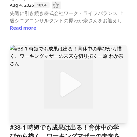
Aug 4, 2026
18:04
先週に引き続き株式会社ワーク・ライフバランス 上
級シニアコンサルタントの原わか奈さんをお迎えしま
した。今回の後編では、「働き方改革」と「採用」を
Read more
掛け合わせ、多くの企業の変革を支えてきた原さん
に、その実践と考え方を伺いました。採用広報の考え
方から、企業が自走する組織づくり、そして原さんが
大切にしている人生の軸まで、多くの企業や働く人、
自分らしい働き方を考えるすべての方に読んでいただ
きたい内容です。ーーーーーーーーーーーー「ワー
ク・ライフチャレンジ〜未来をひらく私たちの働き
方〜」配信：毎週火曜日6時 ★8/4(火) 6:00配信#3
8-2 3年間採用0の企業が1年で変化！「働き方改革×採
用」で自社の魅力を引き出す戦略ー原 わか奈さん▼
目次ーーーーーーーーーーーー▶ワーク・ライフバ
ランスの取り組み・働き方改革は「採用の武器」にな
る。縦割り組織の課題を打ち破るアプローチ・完璧じ
#38-1 ​時短でも成果は出る！育休中の学
ゃなくていい。「変わろうとしているプロセス」こそ
びから描く、ワーキングマザーの未来を