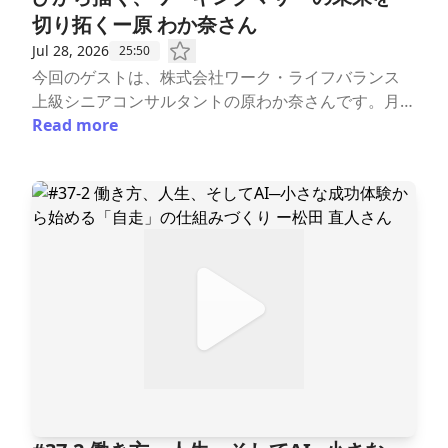
が求職者の心を動かす・3年間「採用0」の企業が1年
切り拓くー原 わか奈さん
で20代3名を採用。成果を出すプロジェクトマネジメ
ント・採用課題に挑む企業へ。「社内対話」と「社員
Jul 28, 2026
25:50
の声」が最強のコンテンツになる▶「今日からでき
今回のゲストは、株式会社ワーク・ライフバランス
る！一つのアイデア」・忙しさを言い訳にしない。自
上級シニアコンサルタントの原わか奈さんです。月1
分から会いに行くことで「人生の軸」が磨かれるーー
00時間を超える残業が当たり前だった営業時代か
Read more
ーーーーーーーーーー🔽プロフィール原 わか奈
ら、育児と仕事の両立に悩み、時短勤務で成果を出す
（はら わかな）さん株式会社ワーク・ライフバラン
営業改革や「褒めるマネジメント」を実践。そして、
ス上級シニアコンサルタントhttps://work-life-b.co.j
女性がキャリアを諦めなくてよい社会を目指す現在へ
p/staffprofile/wakana_hara人材系・HR系・システ
と歩みを進めてこられました。「時間をかける働き
ム系など、業界を問わず「営業職に力を入れる企業」
方」から「限られた時間で価値を生み出す働き方」
の働き方改革を得意とする。具体的で論理的、かつス
へ。その転換の裏側には、数々の葛藤と挑戦がありま
ピーディーなコンサルティングを提供している。前職
した。今回は、原さんの働き方改革の原点となったキ
では営業の現場で8年のキャリアを積んだ後マネージ
ャリアの歩みを東京都からお届けします。ーーーーー
ャーとして活躍したほか、中途採用、女性活躍推進の
ーーーーーーー「ワーク・ライフチャレンジ〜未来を
プロジェクトも担当した。そうした経験を経て、「働
ひらく私たちの働き方〜」配信：毎週火曜日6時 ★
き手が自分らしいキャリアを自律的に築けるようサポ
7/28(火) 6:00配信#38-1 ​時短でも成果は出る！育休
ートしたい、そして採用する側の課題も解決したい。
中の学びから描く、ワーキングマザーの未来を切り拓
そのためには社会全体の働き方を変えていかなくて
くー原 わか奈さん▼目次ーーーーーーーーーーーー