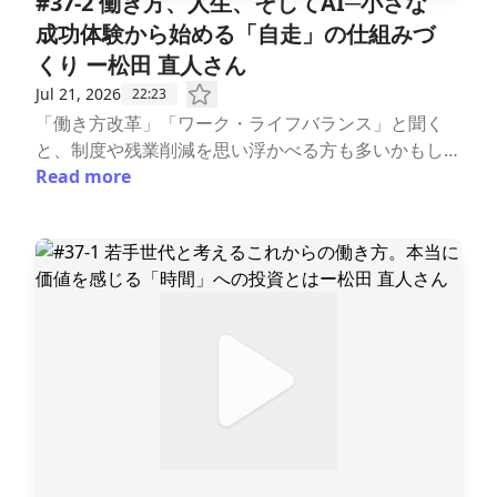
​#37-2 働き方、人生、そしてAI─小さな
は！」という強い想いを抱き、2019年より株式会社
▶自己紹介・月100時間残業が当たり前だった新人時
成功体験から始める「自走」の仕組みづ
ワーク・ライフバランスに参画。「社会を本気で変え
代▶ワーク・ライフバランスとの出会い・育休復帰
くり ー松田 直人さん
たい」と奔走する志の高い同僚たちとともに、自身の
後の葛藤と「時間」という切り札の消失・限界を迎え
多様な経験を最大限に活かしながら、日々活躍の場を
て気づいた営業スタイルの転換と「褒めるマネジメン
Jul 21, 2026
22:23
広げている。プライベートでは二児の母。ーーーーー
ト」・第二子育休での「3つの挑戦」と、組織の壁に
「働き方改革」「ワーク・ライフバランス」と聞く
ーーーーーーーーーーーーーーーーーーー▼本日の内
挑んだ人事時代・抱っこ紐で聴いた講演会が転機に─
と、制度や残業削減を思い浮かべる方も多いかもしれ
容【note】▼番組概要ワーク・ライフチャレンジ〜
─「社会を変える側へ踏み出した決意」ーーーーーー
ません。しかし、その本質は「誰もが自分の人生を主
Read more
未来をひらく私たちの働き方〜この番組は、未来の働
ーーーーーー🔽プロフィール原 わか奈（はら わ
体的に選べるようになること」にあります。後編も、
き方・生き方をテーマにしたインタビュー形式のPod
かな）さん株式会社ワーク・ライフバランス上級シニ
株式会社ワーク・ライフバランスのコンサルタント・
castです。ワーク・ライフチャレンジでは様々な分野
アコンサルタントhttps://work-life-b.co.jp/staffprofi
松田直人さんをお迎えし、海外旅行で培った価値観
で活躍するゲストの方々をお招きし、ワーク・ライフ
le/wakana_hara人材系・HR系・システム系など、業
や、企業の「自走」を支える対話のあり方について伺
バランスの実現に向けた取り組みから、未来の働き
界を問わず「営業職に力を入れる企業」の働き方改革
いました。さらに、AI時代だからこそ大切にしたい
方・生き方について、深掘りしていきます。番組の最
を得意とする。具体的で論理的、かつスピーディーな
「まずは自分でつくってみる」という実践のヒントも
後には、ゲストの方から「今日からできる！１つのア
コンサルティングを提供している。前職では営業の現
紹介しています。ーーーーーーーーーーーー「ワー
イデア」 をご紹介いただき、すぐに実践できるヒン
場で8年のキャリアを積んだ後マネージャーとして活
ク・ライフチャレンジ〜未来をひらく私たちの働き
トをお届けします。毎週火曜日朝6時配信▼応援株式
躍したほか、中途採用、女性活躍推進のプロジェクト
方〜」配信：毎週火曜日6時 ★7/21(火) 6:00配信​#
会社ワーク・ライフバランスhttps://work-life-b.co.j
も担当した。そうした経験を経て、「働き手が自分ら
37-2 働き方、人生、そしてAI─小さな成功体験から始
p/経営戦略としてのワーク・ライフバランス福利厚生
しいキャリアを自律的に築けるようサポートしたい、
める「自走」の仕組みづくり ー松田 直人さん▼目次
の一環ではなく、企業業績向上のために。現代の社会
そして採用する側の課題も解決したい。そのためには
ーーーーーーーーーーーー▶ワーク・ライフバラン