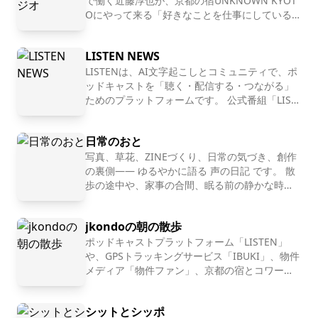
で働く近藤淳也が、京都の宿UNKNOWN KYOT
dcast#ワークライフバランス#ワークライフバランス
スhttps://work-life-b.co.jp/経営戦略としてのワー
手作業で行っていた分析結果の出力作業を50％削減
時 ★7/7(火) 6:00配信​#36-2 10の場を繋ぐマルチ
Oにやって来る「好きなことを仕事にしている
コンサルタント#WLBC養成講座#働き方改革#未来の
ク・ライフバランス福利厚生の一環ではなく、企業業
するなど、日々社内の業務効率化も推進。趣味の海外
人」を深堀りすることで、世の中の多様な仕事
ライフ術！身近なコミュニティで「自分だけの付加価
働き方#育休 #チームマネジメント #キャリア #時短
やキャリア、生き方・働き方を「リアルな実
績向上のために。現代の社会構造に適応し、人材が結
旅行では35カ国以上を訪れ、多様な価値観に触れる
値」を見つける方法ー大西友美子さん▼目次ーーーー
LISTEN NEWS
例」として紐解いていきます。 . 【ホスト：近
#営業スタイル#採用#ワーキングマザー
果を出し続ける環境を構築する「サスティナブルな働
ことで、自己と他者の違いを発見する面白さに魅了さ
ーーーーーーーー▶ワーク・ライフバランスの取り
藤淳也】 株式会社OND代表取締役社長、株式会
LISTENは、AI文字起こしとコミュニティで、ポ
き方改革」のプロフェッショナル集団です。▼番組ハ
れている。ーーーーーーーーーーーー▼本日の内容
組み・限られた時間だからこそ、広がる多彩な挑戦・
社はてな取締役、UNKNOWN KYOTO支配人、
ッドキャストを「聴く・配信する・つながる」
ッシュタグ♯ワークライフチャレンジ▼お便りフォー
【note】▼番組概要ワーク・ライフチャレンジ〜未
「推し活」が人生を変えた──せやろがいおじさんと
NPO法人滋賀一周トレイル代表理事、トレイル
ためのプラットフォームです。 公式番組「LIST
ム番組への感想やゲストの方への質問などお気軽にお
来をひらく私たちの働き方〜この番組は、未来の働き
ランナー。 2001年に「はてなブログ」「はてな
EN NEWS」では、開発の裏話や近況も交えつ
の意外なご縁・当たり前にできることが、自分だけの
ブックマーク」などを運営する株式会社はてな
つ、最新情報をお届けします。 LISTENはこちら
寄せください。https://forms.gle/nWXEEsGdk5yeU
方・生き方をテーマにしたインタビュー形式のPodca
付加価値になる▶「今日からできる！一つのアイデ
日常のおと
を創業、2011年にマザーズにて上場。その後20
→ https://listen.style/
NbM9▼ワーク・ライフチャレンジ 公式SNSこの番組
stです。ワーク・ライフチャレンジでは様々な分野で
ア」・小さな役割が、人と人をつなぐチームワークを
17年に株式会社ONDを設立し、現在もITの第一
写真、草花、ZINEづくり、日常の気づき、創作
を気に入っていただけましたらフォローをいただけま
活躍するゲストの方々をお招きし、ワーク・ライフバ
生み出す・「ありがとう」が、自分だけの価値を育て
線で働く。 株式会社OND: https://ond-inc.co
の裏側—— ゆるやかに語る 声の日記 です。 散
すと大変嬉しいです。note https://note.com/w_lif
ランスの実現に向けた取り組みから、未来の働き方・
ていくーーーーーーーーーーーー🔽プロフィール大
m/ . 【UNKNOWN KYOTO】 築100年を超える
歩の途中や、家事の合間、眠る前の静かな時間
e_challenge/X ⁠https://x.com/worklifec100Instagr
生き方について、深掘りしていきます。番組の最後に
元遊郭建築を改装し、仕事もできて暮らせる宿
にどうぞ。 こちらからハタモトに質問できま
西友美子（おおにしゆみこ）さん株式会社ワーク・ラ
に。コワーキングやオフィスを併設すること
す。 note質問箱 https://note.com/qa/aoneko :
am https://www.instagram.com/work_lifechallen
は、ゲストの方から「今日からできる！１つのアイデ
イフバランス 上級シニアコンサルタント⁠https://wor
jkondoの朝の散歩
で、宿泊として来られる方と京都を拠点に働く
: : : : リスナーコミュニティ（rooom）: : : : : 制
ge/▼編集、プロデュース前川美紀（ワーク・ライフ
ア」 をご紹介いただき、すぐに実践できるヒントを
k-life-b.co.jp/staffprofile/yumiko_oonishi⁠@yucham
方が交わる場所になっています。 1泊の観光目
作の裏話や、少し個人的な話はこちらに置いて
ポッドキャストプラットフォーム「LISTEN」
チャレンジ プロジェクト代表／ブランディングディ
お届けします。毎週火曜日朝6時配信▼応援株式会社
ahalo活動拠点：関東を中心に全国1980年生まれ、早
的の利用だけではなく、中長期滞在される方に
います。 日常のおと＋：https://rooom.listen.s
や、GPSトラッキングサービス「IBUKI」、物件
レクター）▼制作ワーク・ライフチャレンジプロジェ
ワーク・ライフバランスhttps://work-life-b.co.jp/経
稲田大学卒。IT企業でのシステムエンジニアを経て、
も好評いただいています。 web: https://unkno
tyle/p/note カメラのある暮らし＋：https://roo
メディア「物件ファン」、京都の宿とコワーキ
クト事務局▼カバーイラスト大家 三佳 https://www.
営戦略としてのワーク・ライフバランス福利厚生の一
wn.kyoto/ . こちらから本文を読んだりコメント
om.listen.style/p/xcast : : : : : フォローのお願
ング施設「UNKNOWN KYOTO」を運営する近
同社へ参画。これまで300以上の組織の働き方改革を
が書けます！ https://listen.style/p/unknownra
い : : : : : また聴きたいと思っていただけたら、
藤淳也（jkondo）が、朝の散歩をしたりしなが
mikaoya.com/▼BGMRYU ITO http://www.youtub
環ではなく、企業業績向上のために。現代の社会構造
支援し、2018年からは医療業界の変革も牽引。倍率4
シットとシッポ
dio
フォローしていただけると嬉しいです。YouTub
ら、日々の出来事や考えたことを語ります。
e.com/@RYUITOMUSIC#ワーク・ライフチャレンジ