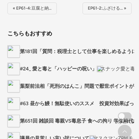
« EP61-4:豆腐と納…
EP61-2:ふざける… »
こちらもおすすめ
第181回「質問：税理士として仕事を楽しめるように
#24_ 愛と毒と「ハッピーの呪い」
スナック愛と毒 
葉梨前法相「死刑のはんこ」問題で厭世ポイントが2
#63 昼から鰻！無駄使いのススメ 投資対効果ばっ
第651回 雑談回 毒親VS毒息子 食への拘り 学生時
スクロール
議員の見苦しい言い訳について
マスクマンZPMチ