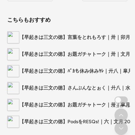
こちらもおすすめ
【早起きは三文の徳】言葉をとれもろす｜卅｜卯月 2025 fr
【早起きは三文の徳】お題ガチャトーク｜卅｜文月 2025 fr
【早起きは三文の徳】ﾊﾞｶも休み休みﾔﾚ｜廾八｜皐月 2025 f
【早起きは三文の徳】さんぶんなとぉく｜廾八｜水無月 2025 
【早起きは三文の徳】お題ガチャトーク｜卅｜皐月 2025 fr
スクロール
【早起きは三文の徳】PodsをRESQs!｜六｜文月 2025 fro