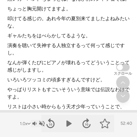
ちょっと胸元開けてますよ。
叩けてる感じの。あれ今年の夏別来てましたよねみたい
な。
ギャルたちをはべらかしてるような。
演奏を聴いて失神する人独立するって何って感じです
し。
なんか弾くたびにピアノが壊れるってどういうことって
感じがしますし。
スクロール
いろいろツッコミの頃多すぎるんですけど。
やっぱりリストもすごいそういう意味では伝説なわけで
すよ。
リストは小さい時からもう天才少年っていうことで、
10歳かそのくらいの時から各地を巡業してたりとかす
るんですよね。
52:40
で、その巡業に行く前にぜひ偉大なるベトベンに会わせ