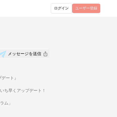
ログイン
ユーザー
登録
メッセージを送信
プデート』
いち早くアップデート！
ラム」