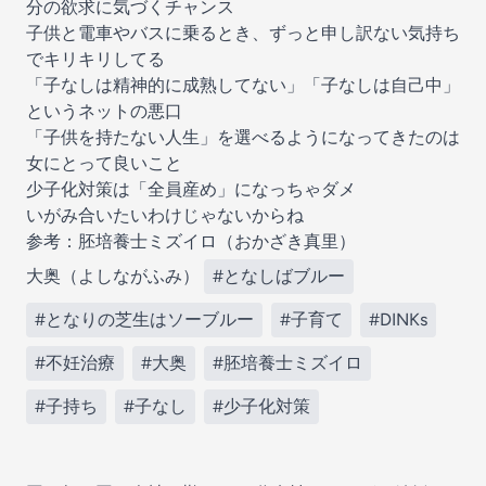
分の欲求に気づくチャンス
子供と電車やバスに乗るとき、ずっと申し訳ない気持ち
でキリキリしてる
「子なしは精神的に成熟してない」「子なしは自己中」
というネットの悪口
「子供を持たない人生」を選べるようになってきたのは
女にとって良いこと
少子化対策は「全員産め」になっちゃダメ
いがみ合いたいわけじゃないからね
参考：
胚培養士ミズイロ（おかざき真里）
大奥（よしながふみ）
#となしばブルー
#となりの芝生はソーブルー
#子育て
#DINKs
#不妊治療
#大奥
#胚培養士ミズイロ
#子持ち
#子なし
#少子化対策