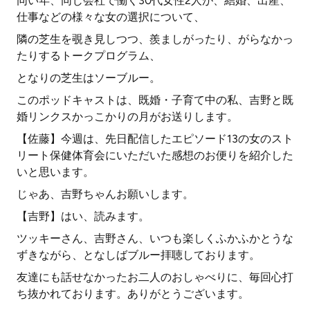
同い年、同じ会社で働く30代女性2人が、結婚、出産、
仕事などの様々な女の選択について、
隣の芝生を覗き見しつつ、羨ましがったり、がらなかっ
たりするトークプログラム、
となりの芝生はソーブルー。
このポッドキャストは、既婚・子育て中の私、吉野と既
婚リンクスかっこかりの月がお送りします。
【佐藤】今週は、先日配信したエピソード13の女のスト
リート保健体育会にいただいた感想のお便りを紹介した
いと思います。
じゃあ、吉野ちゃんお願いします。
【吉野】はい、読みます。
ツッキーさん、吉野さん、いつも楽しくふかふかとうな
ずきながら、となしばブルー拝聴しております。
友達にも話せなかったお二人のおしゃべりに、毎回心打
ち抜かれております。ありがとうございます。