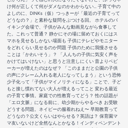
け何が正しくて何がダメなのかわからない… 子育て中の
よしのに、DINKs（仮）つっきーが「最近の子育てって
どうなの？」と素朴な疑問をぶつける回。 ホテルのバ
イキング会場で、子供がみんな動画見ながら食事して
た。これって普通？ 静かにその場に留めておくにはス
マホを見せるしかない場面も 子供にテレビやモニター
をどれくらい見せるのか問題 子供のために我慢させる
ことは「かわいそう」？ 「人んちの子供に気安く声を
かけてはいけない」と思うと注意しにくい 昔よりベビ
ーカーが増えたのはなぜ？ 「このままだと公園の子供
の声にクレーム入れる老人になってしまう」という恐怖
少子化って「子供がマイノリティになる」ことで、子ど
もと接し慣れてない大人が増えるってこと 変わる最近
の子育て事情。家庭での性教育ってどう？ 性の話題が
「エロ文脈」になる前に、幼少期からやるべき お受験
どうする問題。ネイビーの服着れねえ〜 早期教育って
どうなの？公文くらいはやらせる？英語は？ 保育園マ
マ友いないけど全然なんとかなる！インディペンデント