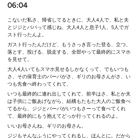
06:04
こないだ私さ、帰省してるときに、大人4人で、私と夫
とジジとババって感じね、大人4人と息子1人、5人でガ
スト行ったんよ。
ガスト行ったんだけど、もうさっき言った登る、立つ、
落とす、投げる、脱走する、全部やって最終的にスマホ
を見せて。
大人4人いてもスマホ見せるしかなくって、でもいつも
さ、その保育士のバーバがさ、ギリのお母さんがさ、い
つも先食べ終わってくれて、
いつも最終的に連れ出してくれて、前半はさ、私とか夫
は子供にご飯あげながら、結構もたもた大人のご飯食べ
てるから、ジジとバーバがいつもさーって食べてくれ
て、最終的にもう抱えてどっか行ってくれるのよ。
いいお母さんね、ギリのお母さん。
ジジもそんなふうにやってくれるし、ほんとに。だから