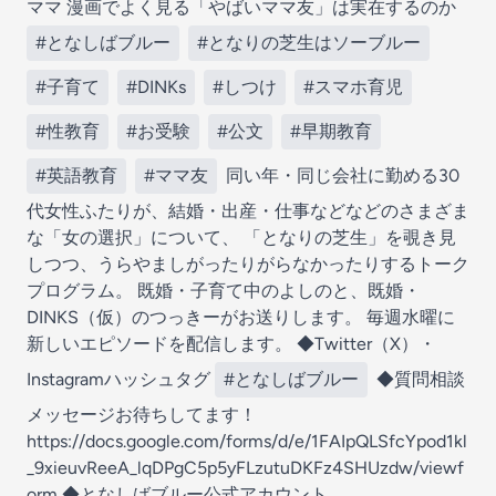
ママ 漫画でよく見る「やばいママ友」は実在するのか
#となしばブルー
#となりの芝生はソーブルー
#子育て
#DINKs
#しつけ
#スマホ育児
#性教育
#お受験
#公文
#早期教育
#英語教育
#ママ友
同い年・同じ会社に勤める30
代女性ふたりが、結婚・出産・仕事などなどのさまざま
な「女の選択」について、 「となりの芝生」を覗き見
しつつ、うらやましがったりがらなかったりするトーク
プログラム。 既婚・子育て中のよしのと、既婚・
DINKS（仮）のつっきーがお送りします。 毎週水曜に
新しいエピソードを配信します。 ◆Twitter（X）・
Instagramハッシュタグ
#となしばブルー
◆質問相談
メッセージお待ちしてます！
https://docs.google.com/forms/d/e/1FAIpQLSfcYpod1kl
_9xieuvReeA_lqDPgC5p5yFLzutuDKFz4SHUzdw/viewf
orm
◆となしばブルー公式アカウント