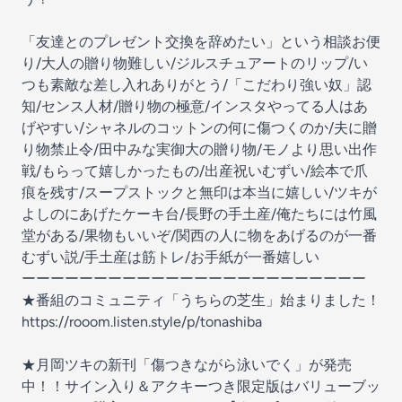
「友達とのプレゼント交換を辞めたい」という相談お便
り/大人の贈り物難しい/ジルスチュアートのリップ/い
つも素敵な差し入れありがとう/「こだわり強い奴」認
知/センス人材/贈り物の極意/インスタやってる人はあ
げやすい/シャネルのコットンの何に傷つくのか/夫に贈
り物禁止令/田中みな実御大の贈り物/モノより思い出作
戦/もらって嬉しかったもの/出産祝いむずい/絵本で爪
痕を残す/スープストックと無印は本当に嬉しい/ツキが
よしのにあげたケーキ台/長野の手土産/俺たちには竹風
堂がある/果物もいいぞ/関西の人に物をあげるのが一番
むずい説/手土産は筋トレ/お手紙が一番嬉しい
ーーーーーーーーーーーーーーーーーーーーーーーー
★番組のコミュニティ「うちらの芝生」始まりました！
https://rooom.listen.style/p/tonashiba
★月岡ツキの新刊「傷つきながら泳いでく」が発売
中！！サイン入り＆アクキーつき限定版はバリューブッ