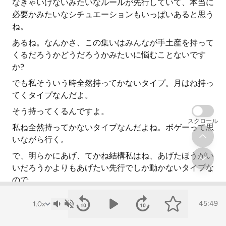
なきゃいけないみたいなルールが先行していて、本当に
必要かみたいなシチュエーションもいっぱいあると思う
ね。
あるね。なんかさ、この集いはみんなが手土産を持って
くるだろうかどうだろうかみたいに悩むことないです
か?
でも私そういう時全然持ってかないタイプ。月はね持っ
てくタイプなんだよ。
そう持ってくるんですよ。
スクロール
私ね全然持ってかないタイプなんだよね。ボゲーって思
いながら行く。
で、明らかにあげ、てかね結構私はね、あげたほうがい
いだろうかよりもあげたい先行でしか動かないタイプな
ので。
でもこれはもうたぶん仕事柄とか、まあ私があんま、な
45:49
んていうのかな、全然ダメだからとかもあるとは思うん
だけども。