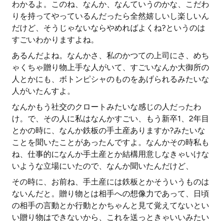
わかるよ。このね、なんか、なんていうのかな、こだわ
りを持ってやっているんだったら全然嬉しいし楽しいん
だけど、そうじゃないならやめればよくね?というのは
すごいわかりますよね。
あるんだよね。なんかさ、私のかつての上司にさ、めち
ゃくちゃ贈り物上手な人がいて、すごいなんか大御所の
人とかにも、ボトンピシャのものをあげられるみたいな
人がいたんすよ。
なんかもう社交のクロートみたいな感じの人だったわ
け。で、その人に私はなんかすごい、もう新卒1、2年目
とかの時に、なんか鉄板の手土産ありますか?みたいな
ことを聞いたことがあったんですよ。なんかその時私も
ね、仕事的になんか手土産とか結構用意しなきゃいけな
いような立場にいたので、なんか聞いたんだけど、
その時に、お前ね、手土産には鉄板とかそういうものは
ないんだと。贈り物とは相手への想像力であって、日頃
の相手の言動とか行動とかちゃんと見て覚えてないとい
い贈り物はできないから、これを送っときゃいいみたい