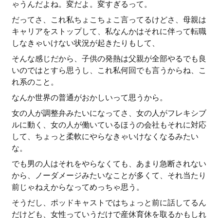
ゃうんだよね。変だよ。変すぎるって。
だってさ、これ私ちょこちょこ言ってるけどさ、母親は
キャリアをストップして、私なんかはそれに伴って転職
しなきゃいけない状況が起きたりもして、
そんな感じだから、子供の発熱は父親が全部やるでも良
いのではとすら思うし、これ私何回でも言うからね、こ
れ系のこと。
なんか世界の普通がおかしいって思うから。
女の人が調整弁みたいになってさ、女の人がフレキシブ
ルに動く、女の人が働いているほうの会社もそれに対応
して、ちょっと柔軟にやらなきゃいけなくなるみたい
な。
でも男の人はそれをやらなくても、あまり急断されない
から、ノーダメージみたいなことが多くて、それ当たり
前じゃねえからなってめっちゃ思う。
そうだし、ポッドキャストではちょっと前に話してるん
だけども、女性っていうだけで産休育休を取るかもしれ