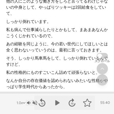
他の人にこのような働き方をしろと言ってるわけじゃな
いの中身として、やっぱりツッキーは2回給食をしてい
て、
しっかり倒れています。
私も病んで仕事減らしたりとかもして、まあまあなんか
こうくじかれているので、
あの経験を同じように、今の若い世代にしてほしいとは
全く思わないっていうのは、最初に言っておきます。
そう、しっかり馬車馬をして、しっかり倒れているんで
スクロール
すけど、
私の性格的にものすごいこん詰めて頑張らないと、
なんか自分の存在価値を認められないみたいな性格がや
っぱり学生時代からあったから、
なんか倒れるまで頑張らないといけないみたいな、自分
になんか無駄に貸してるみたいなのがあったんですよ。
55:40
で、まあそんな長くじゃないけど、最初の給食は2ヶ月