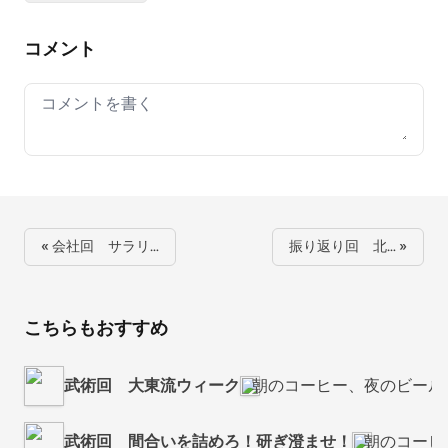
コメント
Your comment
« 会社回 サラリ…
振り返り回 北… »
こちらもおすすめ
武術回 大東流ウィーク
朝のコーヒー、夜のビール
武術回 間合いを詰めろ！研ぎ澄ませ！
朝のコーヒ