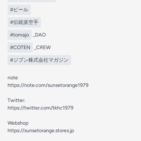
#ビール
#伝統派空手
#tomajo
_DAO
#COTEN
_CREW
#ジブン株式会社マガジン
note
https://note.com/sunsetorange1979
Twitter:
https://twitter.com/tkhc1979
Webshop
https://sunsetorange.stores.jp