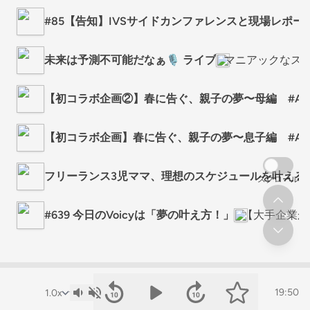
#85【告知】IVSサイドカンファレンスと現場レポートのご案
未来は予測不可能だなぁ🎙️ ライブ
マニアックなストレ
【初コラボ企画②】春に告ぐ、親子の夢〜母編 #AprilDr
【初コラボ企画】春に告ぐ、親子の夢〜息子編 #AprilDr
フリーランス3児ママ、理想のスケジュールを叶える作
スクロール
#639 今日のVoicyは「夢の叶え方！」
【大手企業か
19:50