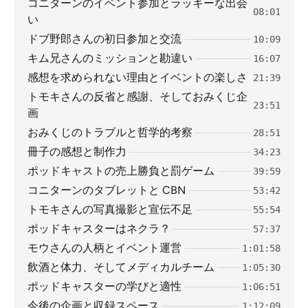
コニターンのイベント参加とラッキーな出会
08:01
い
ドブ野郎さんの初日参加と交流
10:09
キム兄さんのミッションと勘違い
16:07
感想を求められない理由とイベントの楽しさ
21:39
トモキさんの反省と感謝、そしておみくじ企
23:51
画
おみくじのトラブルと哲学的考察
28:51
冊子の感想と制作力
34:23
ポッドキャストの売上勝負と罰ゲーム
39:59
コニターンのタブレットと CBN
53:42
トモキさんの写真撮影と宣伝不足
55:54
ポッドキャスターはネクラ？
57:37
モウさんの人柄とイベント運営
1:01:58
飲酒と体力、そしてメディカルチーム
1:05:30
ポッドキャスターの学びと適性
1:06:51
今後の企画と収録スペース
1:12:09