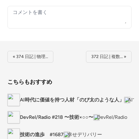
Your comment
« 374 日記 | 物理…
372 日記 | 複数… »
こちらもおすすめ
AI時代に価値を持つ人材「のび太のような人」
AI
DevRel/Radio #218 〜技術×○○〜
DevRel/Radio
技術の進歩 #1687
幸せデリバリー