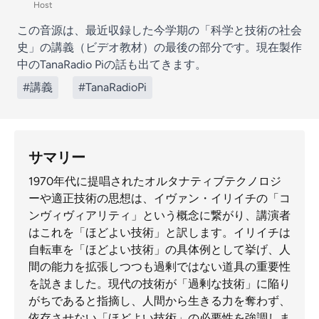
Host
この音源は、最近収録した
今学期の「科学と技術の社会
史」の講義（ビデオ教材）の最後の部分です。現在製作
中のTanaRadio Piの話も出てきます。
#講義
#TanaRadioPi
サマリー
1970年代に提唱されたオルタナティブテクノロジ
ーや適正技術の思想は、イヴァン・イリイチの「コ
ンヴィヴィアリティ」という概念に繋がり、講演者
はこれを「ほどよい技術」と訳します。イリイチは
自転車を「ほどよい技術」の具体例として挙げ、人
間の能力を拡張しつつも過剰ではない道具の重要性
を説きました。現代の技術が「過剰な技術」に陥り
がちであると指摘し、人間から生きる力を奪わず、
依存させない「ほどよい技術」の必要性を強調しま