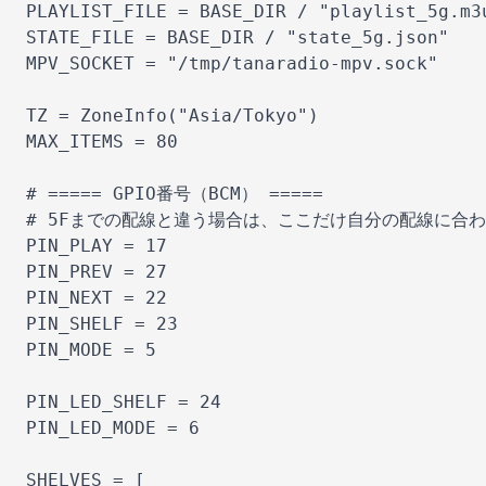
PLAYLIST_FILE = BASE_DIR / "playlist_5g.m3u
STATE_FILE = BASE_DIR / "state_5g.json"

MPV_SOCKET = "/tmp/tanaradio-mpv.sock"

TZ = ZoneInfo("Asia/Tokyo")

MAX_ITEMS = 80

# ===== GPIO番号（BCM） =====

# 5Fまでの配線と違う場合は、ここだけ自分の配線に合わ
PIN_PLAY = 17

PIN_PREV = 27

PIN_NEXT = 22

PIN_SHELF = 23

PIN_MODE = 5

PIN_LED_SHELF = 24

PIN_LED_MODE = 6

SHELVES = [
