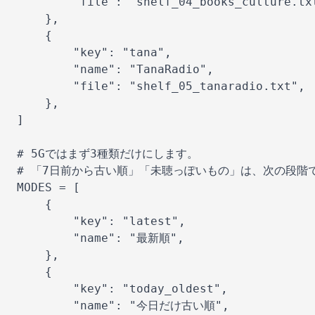
        "file": "shelf_04_books_culture.txt
    },

    {

        "key": "tana",

        "name": "TanaRadio",

        "file": "shelf_05_tanaradio.txt",

    },

]

# 5Gではまず3種類だけにします。

# 「7日前から古い順」「未聴っぽいもの」は、次の段階で
MODES = [

    {

        "key": "latest",

        "name": "最新順",

    },

    {

        "key": "today_oldest",

        "name": "今日だけ古い順",
