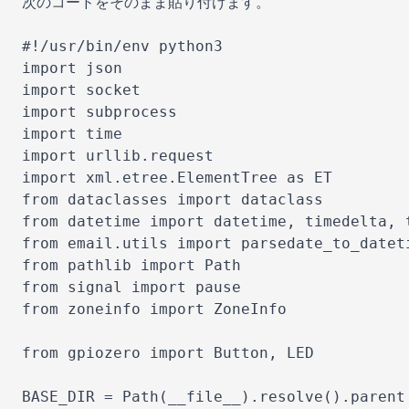
次のコードをそのまま貼り付けます。

#!/usr/bin/env python3

import json

import socket

import subprocess

import time

import urllib.request

import xml.etree.ElementTree as ET

from dataclasses import dataclass

from datetime import datetime, timedelta, t
from email.utils import parsedate_to_dateti
from pathlib import Path

from signal import pause

from zoneinfo import ZoneInfo

from gpiozero import Button, LED

BASE_DIR = Path(__file__).resolve().parent
