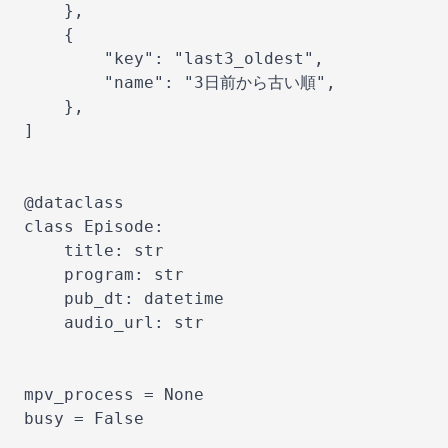
    },

    {

        "key": "last3_oldest",

        "name": "3日前から古い順",

    },

]

@dataclass

class Episode:

    title: str

    program: str

    pub_dt: datetime

    audio_url: str

mpv_process = None

busy = False
