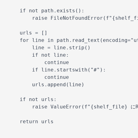
    if not path.exists():

        raise FileNotFoundError(f"{shel
    urls = []

    for line in path.read_text(encoding="ut
        line = line.strip()

        if not line:

            continue

        if line.startswith("#"):

            continue

        urls.append(line)

    if not urls:

        raise ValueError(f"{shelf_file}
    return urls
