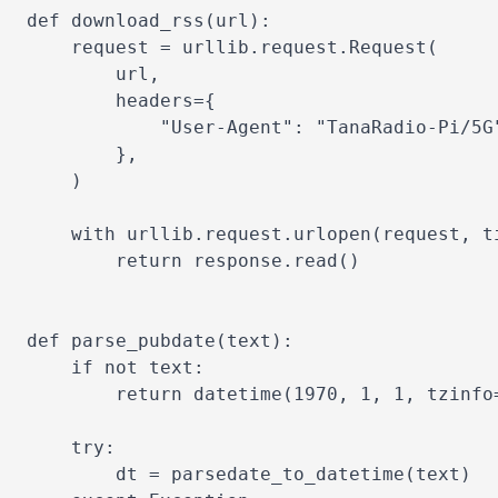
def download_rss(url):

    request = urllib.request.Request(

        url,

        headers={

            "User-Agent": "TanaRadio-Pi/5G"
        },

    )

    with urllib.request.urlopen(request, ti
        return response.read()

def parse_pubdate(text):

    if not text:

        return datetime(1970, 1, 1, tzinfo
    try:

        dt = parsedate_to_datetime(text)
