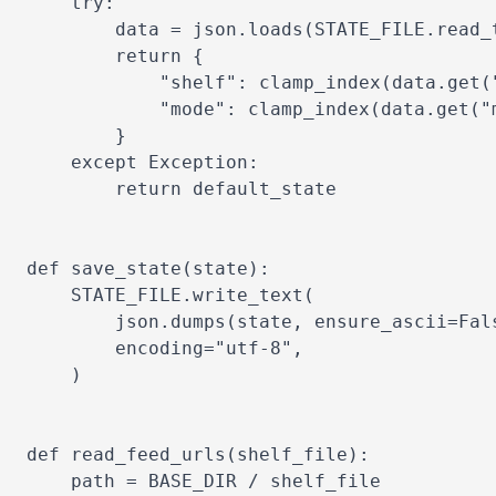
    try:

        data = json.loads(STATE_FILE.read_t
        return {

            "shelf": clamp_index(data.get("
            "mode": clamp_index(data.get("m
        }

    except Exception:

        return default_state

def save_state(state):

    STATE_FILE.write_text(

        json.dumps(state, ensure_ascii=Fals
        encoding="utf-8",

    )

def read_feed_urls(shelf_file):

    path = BASE_DIR / shelf_file
