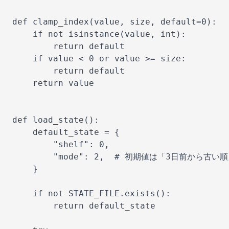
def clamp_index(value, size, default=0):

    if not isinstance(value, int):

        return default

    if value < 0 or value >= size:

        return default

    return value

def load_state():

    default_state = {

        "shelf": 0,

        "mode": 2,  # 初期値は「3日前から古い順
    }

    if not STATE_FILE.exists():

        return default_state
