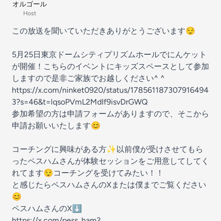
オルゴール
Host
この放送を聞いていただきありがとうございます😌
5月25日東京ドームシティプリズムホールでにんケット
が開催！こちらのイベントにキッズスペースとして参加
しますので是非ご家族でお越しください^ ^
https://x.com/ninket0920/status/178561187307916494
3?s=46&t=lqsoPVmL2MdIf9isvDrGWQ
参加希望の方は申請フォームがありますので、そこから
申請お願いいたします😊
コーチングに興味がある方✨以前僕が受けさせてもら
ったペスハムさんが体験セッションをご用意してしてく
れてます😌コーチングを受けてみたい！！
と感じたらペスハムさんのXまたは僕までご覧ください
😊
ペスハムさんのX⬇️
https://x.com/pess_ham?