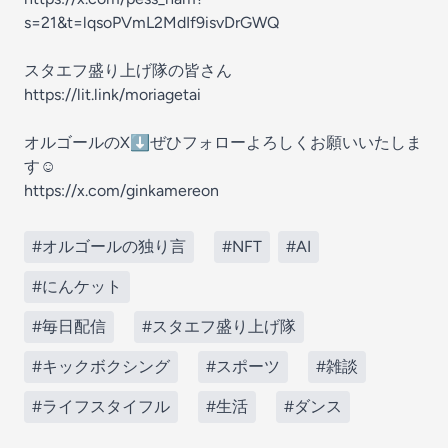
s=21&t=lqsoPVmL2MdIf9isvDrGWQ
スタエフ盛り上げ隊の皆さん
https://lit.link/moriagetai
オルゴールのX⬇️ぜひフォローよろしくお願いいたしま
す☺️
https://x.com/ginkamereon
#オルゴールの独り言
#NFT
#AI
#にんケット
#毎日配信
#スタエフ盛り上げ隊
#キックボクシング
#スポーツ
#雑談
#ライフスタイフル
#生活
#ダンス