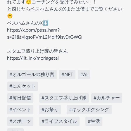
れてます😌コーチングを受けてみたい！！
と感じたらペスハムさんのXまたは僕までご覧ください
😊
ペスハムさんのX⬇️
https://x.com/pess_ham?
s=21&t=lqsoPVmL2MdIf9isvDrGWQ
スタエフ盛り上げ隊の皆さん
https://lit.link/moriagetai
#オルゴールの独り言
#NFT
#AI
#にんケット
#毎日配信
#スタエフ盛り上げ隊
#カルチャー
#イベント
#お祭り
#キックボクシング
#スポーツ
#ライフスタイル
#生活