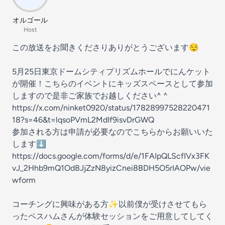
オルゴール
Host
この放送をお聞きくださりありがとうございます😌
5月25日東京ドームシティプリズムホールでにんケット
が開催！こちらのイベントにキッズスペースとして参加
しますので是非ご家族でお越しください^ ^
https://x.com/ninket0920/status/17828997528220471
18?s=46&t=lqsoPVmL2MdIf9isvDrGWQ
参加される方は申請が必要なのでこちらからお願いいた
します⬇️
https://docs.google.com/forms/d/e/1FAIpQLScfIVx3FK
vJ_2Hhb9mQ1Od8JjZzN8yizCnei8BDH5O5rIAOPw/vie
wform
コーチングに興味がある方✨以前僕が受けさせてもら
ったペスハムさんが体験セッションをご用意してしてく