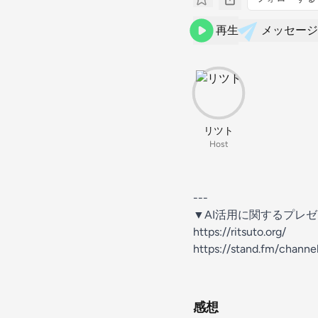
再生
メッセージ
リツト
Host
---
▼AI活用に関するプレ
https://ritsuto.org/
https://stand.fm/chan
感想