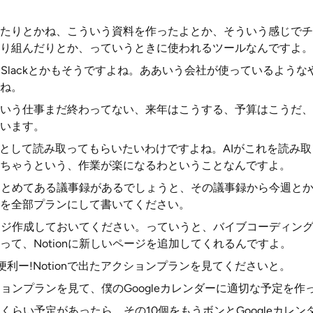
たりとかね、こういう資料を作ったよとか、そういう感じでチ
り組んだりとか、っていうときに使われるツールなんですよ。
か、Slackとかもそうですよね。ああいう会社が使っているよう
ね。
いう仕事まだ終わってない、来年はこうする、予算はこうだ、
います。
脈として読み取ってもらいたいわけですよね。AIがこれを読み
ちゃうという、作業が楽になるわということなんですよ。
nにまとめてある議事録があるでしょうと、その議事録から今週と
を全部プランにして書いてください。
なページ作成しておいてください。っていうと、バイブコーディング
って、Notionに新しいページを追加してくれるんですよ。
便利ー!Notionで出たアクションプランを見てくださいと。
クションプランを見て、僕のGoogleカレンダーに適切な予定を
くらい予定があったら、その10個をもうボンとGoogleカレ