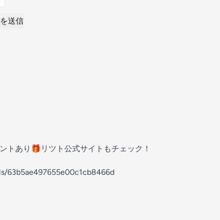
を送信
ゼントあり🎁リツト公式サイトもチェック！
nels/63b5ae497655e00c1cb8466d