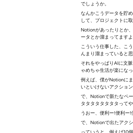
でしょうか。
なんかこうデータを貯め
して、プロジェクトに取
Notionがあったりと
ータとか溜まってますよ
こういう仕事した、こう
んまり溜まっていると思
それをやっぱりAIに文
ゃめちゃ生活が楽になっ
例えば、僕がNotio
いといけないアクション
で、Notionで新た
タタタタタタタタってや
うおー、便利ー!便利ー!
で、Notionで出たア
っていうと、例えば10個