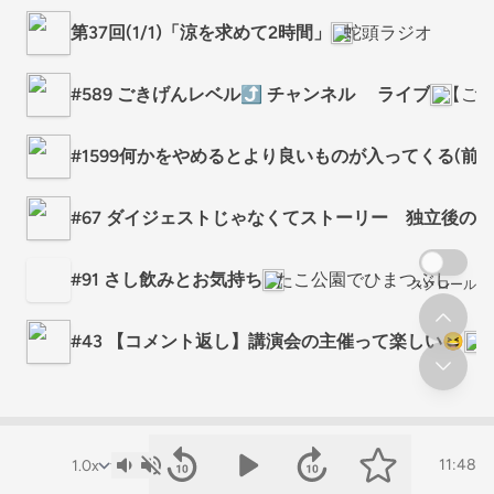
第37回(1/1)「涼を求めて2時間」
蛇頭ラジオ
#589 ごきげんレベル⤴️ チャンネル ライブ
【ごき
#1599何かをやめるとより良いものが入ってくる(前半は五
#67 ダイジェストじゃなくてストーリー 独立後の
#91 さし飲みとお気持ち
たこ公園でひまつぶし
スクロール
#43 【コメント返し】講演会の主催って楽しい😆
11:48