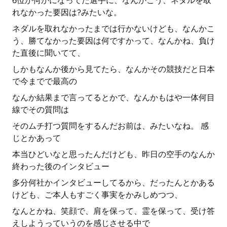
6位か何かになってた選手に、なんかこう、ネダルを取
れなかった要因は?みたいな。
ネダルを取れなかったまでは行かないけども、なんかこ
う、勝てなかった要因は何ですかって、なんかね、負け
た直後に聞いてて、
しかもなんか後から見てたら、なんかその競技だと日本
で今までで最高の
なんか結果まで言ってるとかで、なんかもはや一体何目
線でその質問は
そのムチ打つ質問をするんだお前は、みたいなね。 感
じとかあって
本当ひどいなと思ったんだけども、昨日の空手のなんか
終わった後のインタビュー
多分何社かインタビューしてるから、だったんとかある
けども、ご本人もすごく事実をかみしめつつ、
なんとかね、笑顔で、肩を保って、霊を保って、受け答
えしようっていうのを感じさせる中で