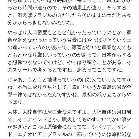
度も違うけどやっぱり時間が一番違ってて、風化にかか
ったら時間が違うので、その結果土が違う。そうする
と、例えばブラジルの方だったらそのままの土だと栄養
分がからっきしないみたいな。
やっぱり人口密度もともと低かったっていうのとか、家
畜が飼えなかったっていう背景にはやっぱりそういう土
の違いっていうのがあって、家畜がないと農業なんても
ともとかなり厳しいっていうのがあって、日本からする
と想像つかないですけど、やっぱり稼ぐことがある、そ
のスケールで考えるとですね、あるってことですね。
じゃあ、もともと地球っていうのはなんていうんですか
ね。本当に成り立ちとして、表面というか表層の岩が全
部一律ではなかったんですかね。最初の成り立ちからや
っぱり。
大体、大陸自体は河口岩なんですよ。大陸自体は河口岩
で、そこにインドとか、噴火してものすごいでかい噴火
が起きたところは原部岩になってて、シベリア、イン
ド、エチオピア、ブラジルの一部っていうのは原部岩な