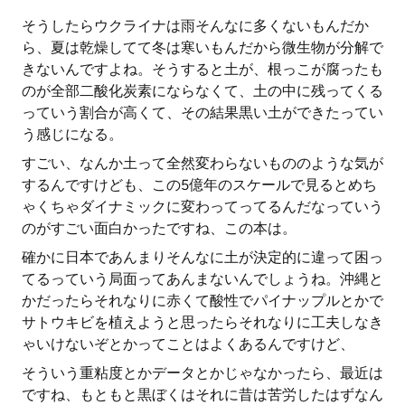
そうしたらウクライナは雨そんなに多くないもんだか
ら、夏は乾燥してて冬は寒いもんだから微生物が分解で
きないんですよね。そうすると土が、根っこが腐ったも
のが全部二酸化炭素にならなくて、土の中に残ってくる
っていう割合が高くて、その結果黒い土ができたってい
う感じになる。
すごい、なんか土って全然変わらないもののような気が
するんですけども、この5億年のスケールで見るとめち
ゃくちゃダイナミックに変わってってるんだなっていう
のがすごい面白かったですね、この本は。
確かに日本であんまりそんなに土が決定的に違って困っ
てるっていう局面ってあんまないんでしょうね。沖縄と
かだったらそれなりに赤くて酸性でパイナップルとかで
サトウキビを植えようと思ったらそれなりに工夫しなき
ゃいけないぞとかってことはよくあるんですけど、
そういう重粘度とかデータとかじゃなかったら、最近は
ですね、もともと黒ぼくはそれに昔は苦労したはずなん