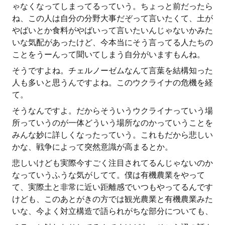
ゃなくなってしまってるっていう。ちょっと前だったら
ね、この人は自分の分野大事だぞって言いたくて、土が
やばいとか食料がやばいって言いたいんじゃないかみた
いな気配があったけど、今本当にそう言ってる人たちの
ことをうーんって聞いてしまう自分がいますもんね。
そうですよね。チェルノーゼムなんて言葉を結構知った
人も多いと思うんですよね。このウクライナの危機を経
て。
そうなんですよ。だからそういうウクライナっていう場
所っていうのが一体どういう場所なのかっていうことを
みんな妙に詳しくなったっていう。これもだから悲しい
かな、戦争によって突然意識が高まるとか。
悲しいけども実際今すごく注目されてるんじゃないのか
なっていうふうな気がしてて。僕は有機農業をやって
て、実際土と非常に近い距離感でいつもやってるんです
けども、このあとがきの方では観光農業と有機農業みた
いな、今よく対立構造で語られがちな部分についても、