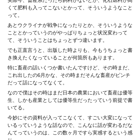
実際今、畜産系だったら飼料がないとか、化石燃料が高
くて肥料も入ってこないとかって、そういうようなこと
って。
あとウクライナが戦争になったりとか、そういうような
こととかっていうのがやっぱりちょっと状況変わって
て、そういうことはちょっとずつ違います。
でも正直言うと、出版した時よりも、今もうちょっと書
き換えたくなっていることが何箇所もあります。
特に畜産の話いくつか書いたんですけど、その時まだ、
これ出したの6月かな、その時まだそんな畜産がピンチ
だって話になってなくて。
なので僕はその時はまだ日本の農業において畜産は優等
生、しかも産業としては優等生だったっていう前提で書
いてる。
今妙にその資料が入ってこなくて、すごい大変になって
いるっていうような話なので、こんなに話が変わるだな
んてっていうのは、この数ヶ月ですら実感するという感