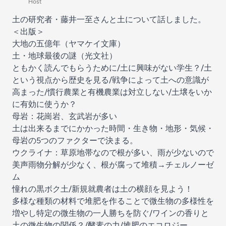
Host
土の研究者・藤井一至さんと土について話しました。
＜出版＞
大地の五億年（ヤマケイ文庫）
土・地球最後の謎（光文社）
ともかく読んでもらうために/土に興味がない学生？/土
という視点から歴史を見る/戦争によって土への意識が
高まった/慣行農業と有機農業は対立しない/土壌をいか
に有効に使うか？
母岩：花崗岩、玄武岩が多い
土は出来るまでにかかった時間・生き物・地形・気候・
母岩の5つのファクターで決まる。
ウクライナ：草原地帯なので根が多い、雨が少ないので
美声雨物分解が少なく、根が腐って堆積→チェルノーゼ
ム
憧れの黒ボク土/新規就農者は土の横顔を見よう！
多様な種類の材料で堆肥を作ることで微生物の多様性を
増やし特定の微生物の一人勝ちを防ぐ/ワインの香りと
土の微生物の関係？/酵素の力/堆肥のエコロジー