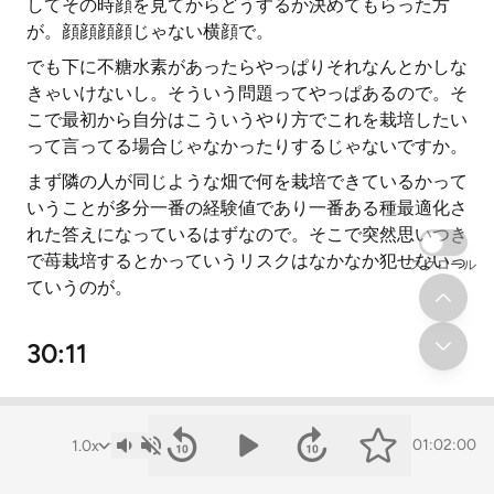
してその時顔を見てからどうするか決めてもらった方
が。顔顔顔顔じゃない横顔で。
でも下に不糖水素があったらやっぱりそれなんとかしな
きゃいけないし。そういう問題ってやっぱあるので。そ
こで最初から自分はこういうやり方でこれを栽培したい
って言ってる場合じゃなかったりするじゃないですか。
まず隣の人が同じような畑で何を栽培できているかって
いうことが多分一番の経験値であり一番ある種最適化さ
れた答えになっているはずなので。そこで突然思いつき
で苺栽培するとかっていうリスクはなかなか犯せないっ
スクロール
ていうのが。
30:11
おっしゃる通りなんですけど僕7年前にここに移住して
きたんですけど。7年前の自分に向かってそれはちゃん
01:02:00
と言いたいんですけど。