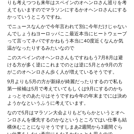
りも考えつつも来年はスペインのオヘンロさん巡りを考
えてもいますのでマラソンにするかオヘンロさんにする
かっていうところですね。
でニュースなんかで今年言われて別に今年だけじゃない
んでしょうねヨーロッパここ最近本当にヒートウェーブ
って言ってネパですかねもう本当に40度近くなんか気
温がなったりするみたいなので
このスペインのオヘンロさんもですねもう7月8月は避
ける方が多く逆にこれまでのとは逆に5月とか9月の方
がこのオヘンロさん歩く人が増えているそうです。
9月よりも5月の方が新緑が綺麗だったりするので私も
第一候補は5月で考えていてもしくは9月にするのかち
ょっとそのあたりはそうですね今年の年末までには決め
ようかなというふうに考えています。
なので5月はマラソン大会よりもどちらかというとオヘ
ンロさんを優先するのかなというところではい仕事も結
構休むことになりそうですしまあ2週間から3週間ぐら