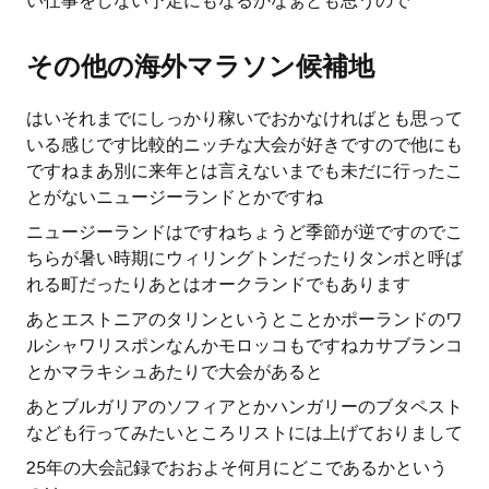
い仕事をしない予定にもなるかなぁとも思うので
その他の海外マラソン候補地
はいそれまでにしっかり稼いでおかなければとも思って
いる感じです比較的ニッチな大会が好きですので他にも
ですねまあ別に来年とは言えないまでも未だに行ったこ
とがないニュージーランドとかですね
ニュージーランドはですねちょうど季節が逆ですのでこ
ちらが暑い時期にウィリングトンだったりタンポと呼ば
れる町だったりあとはオークランドでもあります
あとエストニアのタリンというとことかポーランドのワ
ルシャワリスポンなんかモロッコもですねカサブランコ
とかマラキシュあたりで大会があると
あとブルガリアのソフィアとかハンガリーのブタペスト
なども行ってみたいところリストには上げておりまして
25年の大会記録でおおよそ何月にどこであるかという