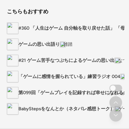
こちらもおすすめ
#360 「人生はゲーム 自分軸を取り戻せた話」 「
ゲームの思い出語り
雑踏
#21 ゲーム苦手なつぷちによるゲームの思い出
なつ
「ゲームに感情を握られている」練習ラジオ 004
練
第099回「ゲームプレイを記録すれば幸せになれるの
スクロール
BabyStepsをなんとか（ネタバレ感想トーク）
ゲー