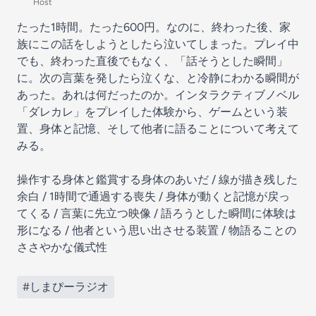
Host
たった1時間。たった600円。なのに、終わった後、家
族にこの話をしようとしたら泣いてしまった。プレイ中
でも、終わった直後でもなく、「話そうとした瞬間」
に。次の言葉を発したら泣くな、と冷静にわかる瞬間が
あった。あれは何だったのか。インタラクティブノベル
「ダレカレ」をプレイした体験から、ゲームという装
置、身体と記憶、そして他者に語ることについて考えて
みる。
操作する身体と鑑賞する身体のあいだ / 線が描き残した
余白 / 1時間で通過する喪失 / 身体が動くと記憶が戻っ
てくる / 言葉に先立つ映像 / 語ろうとした瞬間に体験は
形になる / 他者という思い出させる装置 / 物語ることの
ささやかな儀式性
#しまぴーラジオ