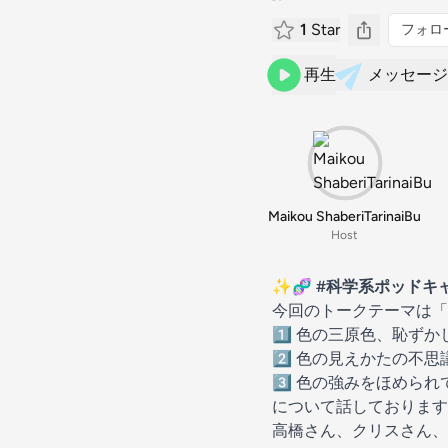
1
Star
フォロ
再生
メッセージ
Maikou ShaberiTarinaiBu
Host
✨🧬
#科学系ポッドキ
今回のトークテーマは「
1️⃣ 色の三原色、恥ず
2️⃣ 色の見えかたの不
3️⃣ 色の強みをほめら
について話しております
高橋さん、クリスさん、