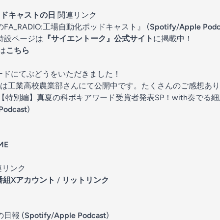
ッドキャストの日
関連リンク
A_RADIO:工場自動化ポッドキャスト』 (⁠⁠⁠
Spotify
⁠⁠/⁠⁠⁠
Apple Podc
特設ページは
『サイエントーク』公式サイト
に掲載中！
トは
こちら
アワードにてぶどうをいただきました！
は工業高校農業部さんにて公開中です。たくさんのご感想あり
 【特別編】真夏の科ポキアワード受賞者発表SP！with奏でる
Podcast
)
ME
連リンク
番組Xアカウント
⁠ / ⁠
リットリンク⁠⁠⁠⁠
日報 (
Spotify
/
Apple Podcast
)