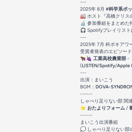
---
2025年 8月
#科学系ポ
🏭 ホスト『高橋クリスのF
🔬 参加番組をまとめた
🎧 Spotifyプレイリス
---
2025年 7月 科ポキ
受賞者発表のエピソード
🐂🍇
工業高校農業部
-
(
LISTEN
/⁠⁠⁠
Spotify
⁠⁠/⁠⁠⁠
Apple 
---
出演：まいこう
BGM：
DOVA-SYNDRO
------
しゃべり足りない部 関
⭐️ ⁠
おたよりフォーム⁠⁠⁠
⁠
/ ⁠
------
まいこう出演番組
💭 しゃべり足りない部の