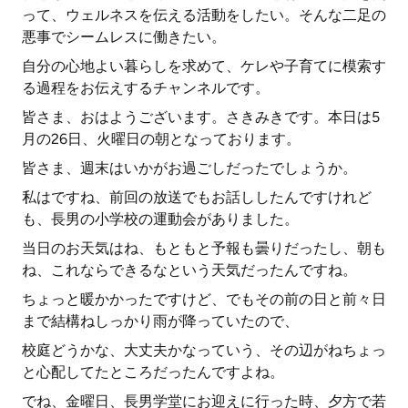
って、ウェルネスを伝える活動をしたい。そんな二足の
悪事でシームレスに働きたい。
自分の心地よい暮らしを求めて、ケレや子育てに模索す
る過程をお伝えするチャンネルです。
皆さま、おはようございます。さきみきです。本日は5
月の26日、火曜日の朝となっております。
皆さま、週末はいかがお過ごしだったでしょうか。
私はですね、前回の放送でもお話ししたんですけれど
も、長男の小学校の運動会がありました。
当日のお天気はね、もともと予報も曇りだったし、朝も
ね、これならできるなという天気だったんですね。
ちょっと暖かかったですけど、でもその前の日と前々日
まで結構ねしっかり雨が降っていたので、
校庭どうかな、大丈夫かなっていう、その辺がねちょっ
と心配してたところだったんですよね。
でね、金曜日、長男学堂にお迎えに行った時、夕方で若