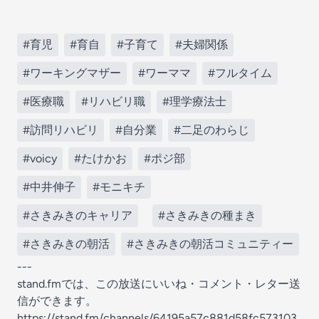
#育児
#育自
#子育て
#夫婦関係
#ワーキングマザー
#ワーママ
#フルタイム
#医療職
#リハビリ職
#理学療法士
#訪問リハビリ
#自分業
#二足のわらじ
#voicy
#たけかお
#ポジ部
#中井伸子
#モニキチ
#さきみきのキャリア
#さきみきの種まき
#さきみきの朝活
#さきみきの朝活コミュニティー
---
stand.fmでは、この放送にいいね・コメント・レター送
信ができます。
https://stand.fm/channels/64195a57c881d58fc573103