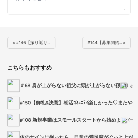
« #146【振り返り…
#144【募集開始… »
こちらもおすすめ
＃68 肩が上がらない祖父に頭が上がらない孫
りゅ
#150【御礼&決意】朝活ｺﾐｭﾆﾃｨ楽しかった♡またや
#108 新規事業はスモールスタートから始めよ
バー
体のサインに従ったら、日常の満足度がぐっと上がっ