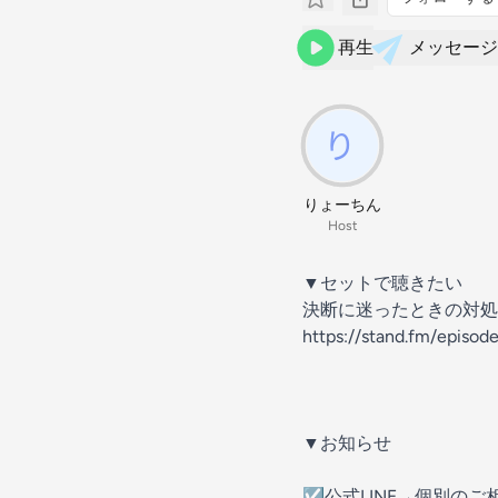
再生
メッセージ
りょーちん
Host
▼セットで聴きたい
決断に迷ったときの対処
https://stand.fm/episo
▼お知らせ
☑︎公式LINE→個別の