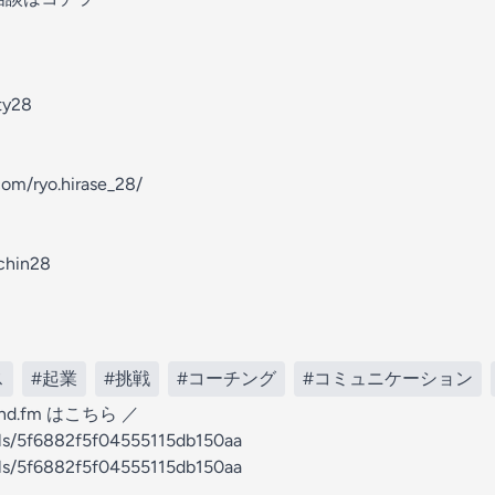
ty28
om/ryo.hirase_28/
_chin28
ス
#起業
#挑戦
#コーチング
#コミュニケーション
d.fm はこちら ／
els/5f6882f5f04555115db150aa⁠
els/5f6882f5f04555115db150aa