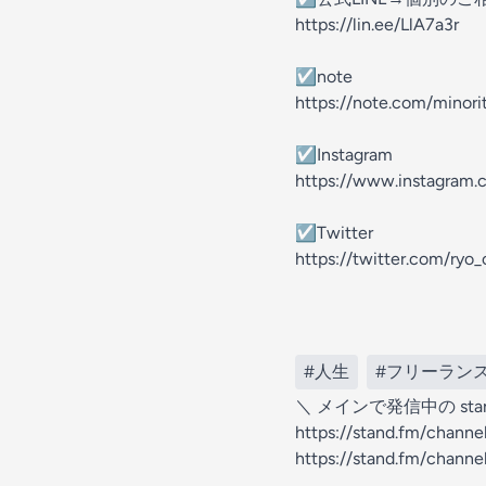
https://lin.ee/LlA7a3r
☑︎note
https://note.com/minori
☑︎Instagram
https://www.instagram.c
☑︎Twitter
https://twitter.com/ryo
#人生
#フリーラン
＼ メインで発信中の stan
⁠https://stand.fm/chann
https://stand.fm/chann