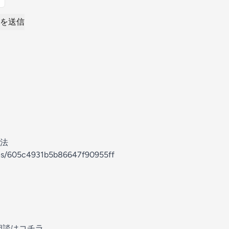
を送信
法
des/605c4931b5b86647f90955ff
ご相談はコチラ