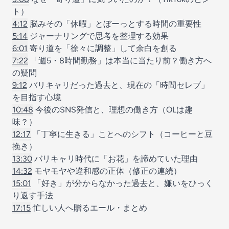
ト）
4:12
脳みその「休暇」とぼーっとする時間の重要性
5:14
ジャーナリングで思考を整理する効果
6:01
寄り道を「徐々に調整」して余白を創る
7:22
「週5・8時間勤務」は本当に当たり前？働き方へ
の疑問
9:12
バリキャリだった過去と、現在の「時間セレブ」
を目指す心境
10:48
今後のSNS発信と、理想の働き方（OLは趣
味？）
12:17
「丁寧に生きる」ことへのシフト（コーヒーと豆
挽き）
13:30
バリキャリ時代に「お花」を諦めていた理由
14:32
モヤモヤや違和感の正体（修正の連続）
15:01
「好き」が分からなかった過去と、嫌いをひっく
り返す手法
17:15
忙しい人へ贈るエール・まとめ