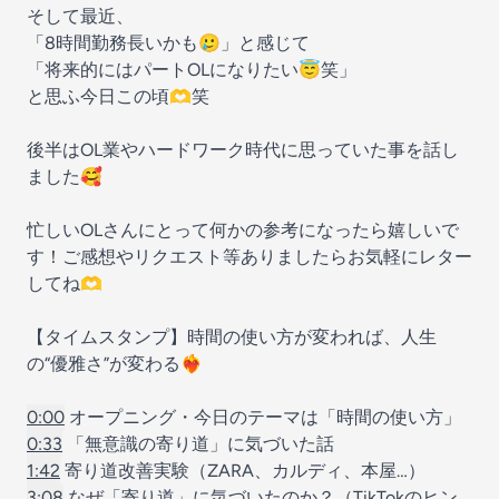
そして最近、
「8時間勤務長いかも🥲」と感じて
「将来的にはパートOLになりたい😇笑」
と思ふ今日この頃🫶笑
後半はOL業やハードワーク時代に思っていた事を話し
ました🥰
忙しいOLさんにとって何かの参考になったら嬉しいで
す！ご感想やリクエスト等ありましたらお気軽にレター
してね🫶
【タイムスタンプ】時間の使い方が変われば、人生
の“優雅さ”が変わる❤️‍🔥
0:00
オープニング・今日のテーマは「時間の使い方」
0:33
「無意識の寄り道」に気づいた話
1:42
寄り道改善実験（ZARA、カルディ、本屋…）
3:08
なぜ「寄り道」に気づいたのか？（TikTokのヒン