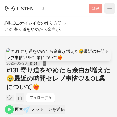
検索
登録
趣味OL♪オイシイ女の作り方♡
#131 寄り道をやめたら余白が..
2026-05-28
17:54
#131 寄り道をやめたら余白が増えた
🥹最近の時間セレブ事情♡＆OL業
について❤️‍🔥
フォローする
再生
メッセージを送信