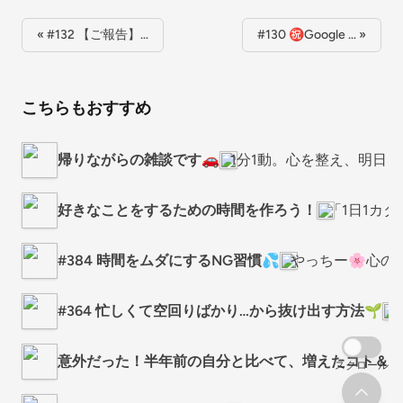
« #132 【ご報告】…
#130 ㊗️Google … »
こちらもおすすめ
帰りながらの雑談です🚗
1分1動。心を整え、明日
好きなことをするための時間を作ろう！
「1日1カタ」
#384 時間をムダにするNG習慣💦
やっちー🌸心の
#364 忙しくて空回りばかり…から抜け出す方法🌱
意外だった！半年前の自分と比べて、増えたコト＆減
スクロール