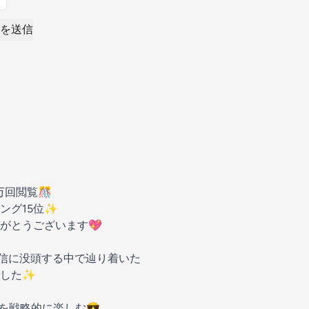
を送信
58万回閲覧🎊
ング15位✨
がとうございます💖
発信に没頭する中で辿り着いた
ました✨
を戦略的に楽しむ😎