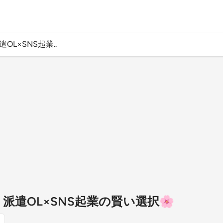
OL×SNS起業..
】派遣OL×SNS起業の賢い選択🌸