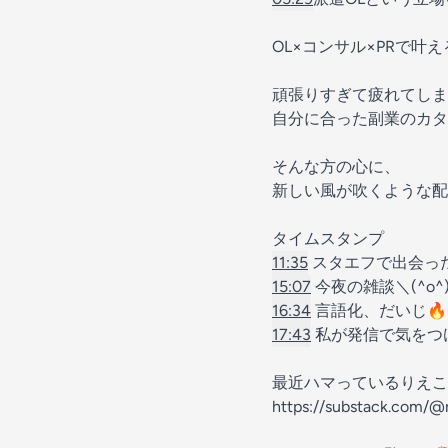
OL×コンサル×PRで叶
頑張りすぎて疲れてしま
自分に合った副業のカタ
そんな方の心に、
新しい風が吹くような
タイムスタンプ
11:35
スタエフで出会っ
15:07
今夜の雑談＼(^o^
16:34
言語化、だいじ🔥
17:43
私が発信で気をつ
最近ハマっているりえこのs
https://substack.com/@