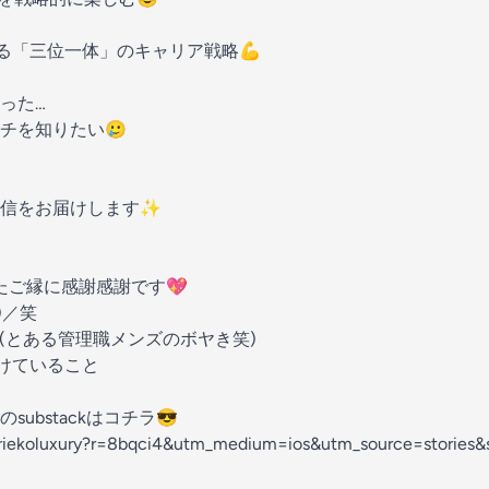
える「三位一体」のキャリア戦略💪
った…
チを知りたい🥲
配信をお届けします✨
たご縁に感謝感謝です💖
)／笑
(とある管理職メンズのボヤき笑)
けていること
ubstackはコチラ😎
riekoluxury?r=8bqci4&utm_medium=ios&utm_source=stories&s