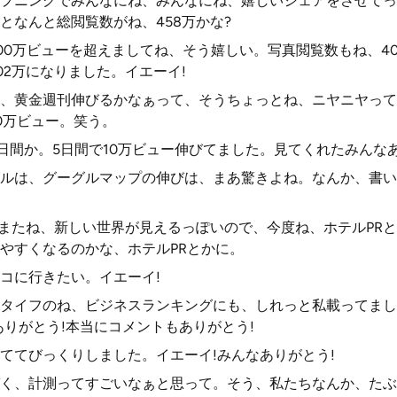
プニングでみんなにね、みんなにね、嬉しいシェアをさせてっ
となんと総閲覧数がね、458万かな?
00万ビューを超えましてね、そう嬉しい。写真閲覧数もね、4
02万になりました。イエーイ!
、黄金週刊伸びるかなぁって、そうちょっとね、ニヤニヤって
0万ビュー。笑う。
5日間か。5日間で10万ビュー伸びてました。見てくれたみんな
ルは、グーグルマップの伸びは、まあ驚きよね。なんか、書い
、またね、新しい世界が見えるっぽいので、今度ね、ホテルPR
やすくなるのかな、ホテルPRとかに。
コに行きたい。イエーイ!
タイフのね、ビジネスランキングにも、しれっと私載ってまし
ありがとう!本当にコメントもありがとう!
ててびっくりしました。イエーイ!みんなありがとう!
く、計測ってすごいなぁと思って。そう、私たちなんか、たぶ