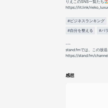
りえこのSNS一覧たち🏖
https://lit.link/rieko_luxu
#ビジネスランキング
#自分を整える
#パ
---
stand.fmでは、こ
https://stand.fm/chan
感想