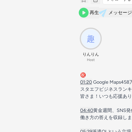
再生
メッセージ
りんりん
Host
㊗️
01:20
Google Maps4
スタエフビジネスランキ
皆さま！いつも応援あり
04:40
黄金週間、SNS
働き方の答えを収録し
05:29
派遣OLという立場