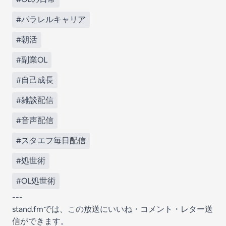
#パラレルキャリア
#朝活
#副業OL
#自己成長
#雑談配信
#音声配信
#スタエフ毎日配信
#処世術
#OL処世術
---
stand.fmでは、この放送にいいね・コメント・レター送
信ができます。