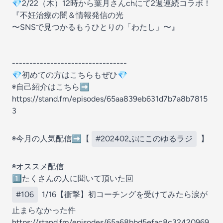
💎2/22（木）12時から葉月さんchにて2週連続コラボ！
『不妊治療の闇＆情報発信の光
〜SNSで見つかるもうひとりの「わたし」〜』
---------------------------------
💎初めての方はこちらもぜひ💎
◉自己紹介はこちら➡️
https://stand.fm/episodes/65aa839eb631d7b7a8b7815
3
◉今月の人気配信➡️【
#202402ぷにこのゆるラジ
】
◉オススメ配信
1️⃣たくさんの人に聞いて頂いた回
#106
1/16【衝撃】初コーチングを受けてみたら涙が
止まらなかった件
https://stand.fm/episodes/65a68bbd5efac8c32420969