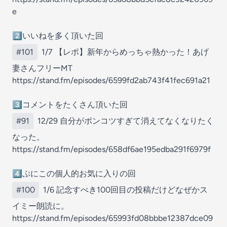
e
2️⃣いいねを多く頂いた回
#101
1/7 【レポ】新年からめっちゃ熱かった！あげ
妻さんフリーMT
https://stand.fm/episodes/6599fd2ab743f41fec691a21
3️⃣コメントをたくさん頂いた回
#91
12/29 自分がポンコツすぎて消えてなくなりたく
なった。
https://stand.fm/episodes/658df6ae195edba291f6979f
4️⃣ぷにこの個人的お気に入りの回
#100
1/6 記念すべき100回目の投稿だけどなぜかス
イミー朗読に。
https://stand.fm/episodes/65993fd08bbbe12387dce09