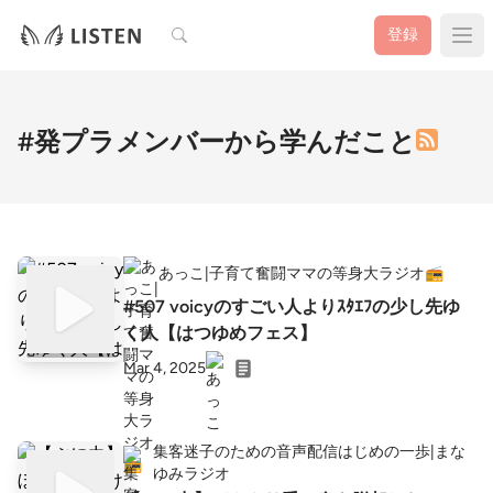
検索
登録
#発プラメンバーから学んだこと
あっこ|子育て奮闘ママの等身大ラジオ📻
#507 voicyのすごい人よりｽﾀｴﾌの少し先ゆ
く人【はつゆめフェス】
Mar 4, 2025
集客迷子のための音声配信はじめの一歩|まな
ゆみラジオ