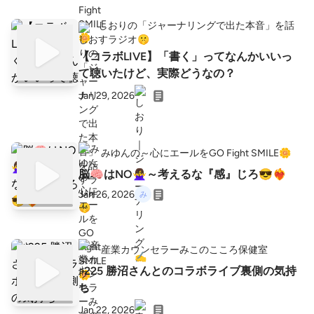
しおりの「ジャーナリングで出た本音」を話
すラジオ🤫
【コラボLIVE】「書く」ってなんかいいっ
て聴いたけど、実際どうなの？
Jan 29, 2026
みゆんの～心にエールをGO Fight SMILE🌼
脳🧠はNO🙅‍♀️～考えるな『感』じろ😎❤️‍🔥
Jan 26, 2026
産業カウンセラーみこのこころ保健室
♯225 勝沼さんとのコラボライブ裏側の気持
ち
Jan 22, 2026