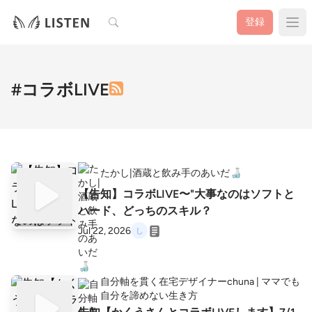
検索
登録
#コラボLIVE
たかし|酒蔵と飲み手のあいだ🍶
【告知】コラボLIVE〜"大事なのはソフトと
ハード、どっちのスキル？
Jul 22, 2026
自分軸を貫く在宅デザイナーchuna | ママでも
自分を諦めない生き方