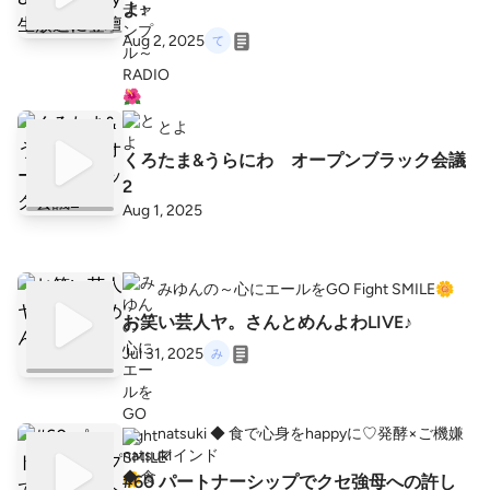
よ♪
Aug 2, 2025
とよ
くろたま&うらにわ オープンブラック会議
2
Aug 1, 2025
みゆんの～心にエールをGO Fight SMILE🌼
お笑い芸人ヤ。さんとめんよわLIVE♪
Jul 31, 2025
natsuki ◆ 食で心身をhappyに♡発酵×ご機嫌
マインド
#60 パートナーシップでクセ強母への許し