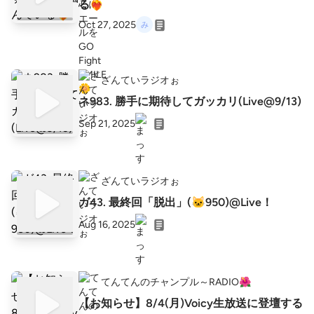
る❤️‍🔥
Oct 27, 2025
ざんていラジオぉ
ネ983. 勝手に期待してガッカリ(Live@9/13)
Sep 21, 2025
ざんていラジオぉ
ガ43. 最終回「脱出」(🐱950)@Live！
Aug 16, 2025
てんてんのチャンプル～RADIO🌺
【お知らせ】8/4(月)Voicy生放送に登壇する