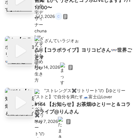
告知【かくうさんとコラボLIVEします】7/1
13:00〜
Jul 1, 2026
ざんていラジオぉ
△. 【コラボライブ】ヨリコピさん👓世界ご
と？
May 14, 2026
"ストレングス✖️リトリート"の【ゆとりー
と】で自分を満たす🗻富士山Lover
#164 【お知らせ】お茶畑ゆとりーと＆コラ
ボライブ@りんさん
May 7, 2026