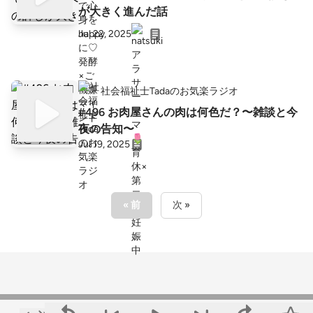
が大きく進んだ話
Jul 22, 2025
社会福祉士Tadaのお気楽ラジオ
#496 お肉屋さんの肉は何色だ？〜雑談と今
夜の告知〜
Jul 19, 2025
« 前
次 »