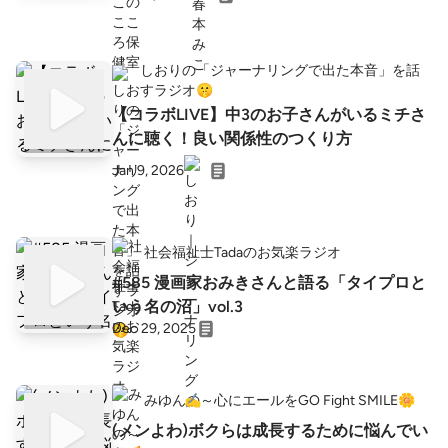
しおりの「ジャーナリングで出た本音」を話
すラジオ🤫
【コラボLIVE】中3のお子さんがいるミチさ
んに聴く！良い関係性のつくり方
Jan 9, 2026
社会福祉士Tadaのお気楽ラジオ
#585 漫画家おみきさんと語る「タイプロと
いう名の沼」vol.3
Dec 29, 2025
みゆんの～心にエールをGO Fight SMILE🌼
(メンよわ)ボクらは成長するために悩んでい