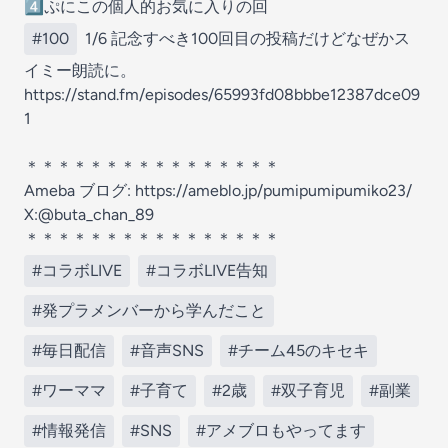
4️⃣ぷにこの個人的お気に入りの回
#100
1/6 記念すべき100回目の投稿だけどなぜかス
イミー朗読に。
https://stand.fm/episodes/65993fd08bbbe12387dce09
1
＊＊＊＊＊＊＊＊＊＊＊＊＊＊＊＊
Ameba ブログ: https://ameblo.jp/pumipumipumiko23/
X:@buta_chan_89
＊＊＊＊＊＊＊＊＊＊＊＊＊＊＊＊
#コラボLIVE
#コラボLIVE告知
#発プラメンバーから学んだこと
#毎日配信
#音声SNS
#チーム45のキセキ
#ワーママ
#子育て
#2歳
#双子育児
#副業
#情報発信
#SNS
#アメブロもやってます