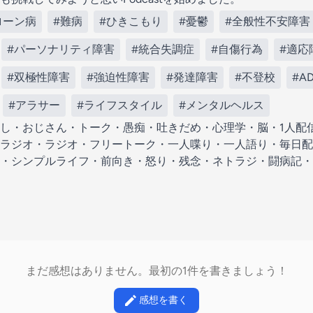
ローン病
#難病
#ひきこもり
#憂鬱
#全般性不安障害
#パーソナリティ障害
#統合失調症
#自傷行為
#適応
#双極性障害
#強迫性障害
#発達障害
#不登校
#A
#アラサー
#ライフスタイル
#メンタルヘルス
し・おじさん・トーク・愚痴・吐きだめ・心理学・脳・1人配信・メ
ラジオ・ラジオ・フリートーク・一人喋り・一人語り・毎日配
・シンプルライフ・前向き・怒り・残念・ネトラジ・闘病記・
まだ感想はありません。最初の1件を書きましょう！
感想を書く