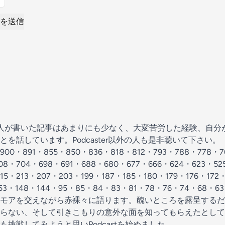
を送信
日本人が書いた記事はあまりにも少なく、大変苦労した経験、自分が思う
話しています。Podcaster以外の人も是非聴いて下さい。（10
900・891・855・850・836・818・812・793・788・778・7
708・704・698・691・688・680・677・666・624・623・5
215・213・207・203・199・187・185・180・179・176・172
・153・148・144・95・85・84・83・81・78・76・74・6
モアを交えながら赤裸々に語ります。醜いところを露呈するだ
らない、そして引きこもりの意外な面を知ってもらえたとして
挑戦してみようと思いPodcastを始めました。