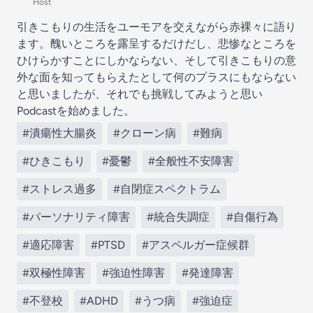
Host
引きこもりの生活をユーモアを交えながら赤裸々に語り
ます。醜いところを露呈するだけだし、悲惨なところを
ひけらかすことにしかならない、そして引きこもりの意
外な面を知ってもらえたとして何のプラスにもならない
と思いましたが、それでも挑戦してみようと思い
Podcastを始めました。
#潰瘍性大腸炎
#クローン病
#難病
#ひきこもり
#憂鬱
#全般性不安障害
#ストレス過多
#自閉症スペクトラム
#パーソナリティ障害
#統合失調症
#自傷行為
#適応障害
#PTSD
#アスペルガー症候群
#双極性障害
#強迫性障害
#発達障害
#不登校
#ADHD
#うつ病
#強迫症