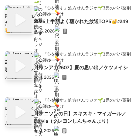
『心を耕す』処方せんラジオ🌱3児のパパ薬剤
師ゆーすけ
2026上半期よく聴かれた放送TOP5👑♯249
Jul 6, 2026
『心を耕す』処方せんラジオ🌱3児のパパ薬剤
師ゆーすけ
【ワンアカ2607】夏の思い出／ケツメイシ
Jul 1, 2026
『心を耕す』処方せんラジオ🌱3児のパパ薬剤
師ゆーすけ
【アニソンの日】スキスキ・マイガール／
L'luvia（クレヨンしんちゃんより）
Jul 1, 2026