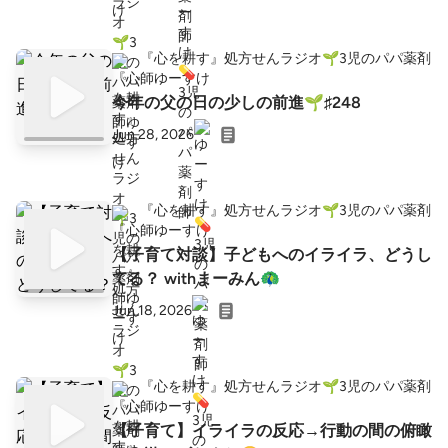
『心を耕す』処方せんラジオ🌱3児のパパ薬剤
師ゆーすけ
今年の父の日の少しの前進🌱♯248
Jun 28, 2026
『心を耕す』処方せんラジオ🌱3児のパパ薬剤
師ゆーすけ
【子育て対談】子どもへのイライラ、どうし
てる？ withまーみん🦚
Jun 18, 2026
『心を耕す』処方せんラジオ🌱3児のパパ薬剤
師ゆーすけ
【子育て】イライラの反応→行動の間の俯瞰