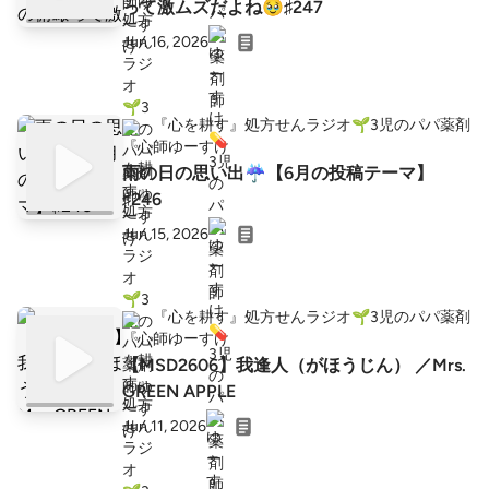
って激ムズだよね🥹♯247
Jun 16, 2026
『心を耕す』処方せんラジオ🌱3児のパパ薬剤
師ゆーすけ
雨の日の思い出☔️【6月の投稿テーマ】
♯246
Jun 15, 2026
『心を耕す』処方せんラジオ🌱3児のパパ薬剤
師ゆーすけ
【MSD2606】我逢人（がほうじん） ／Mrs.
GREEN APPLE
Jun 11, 2026