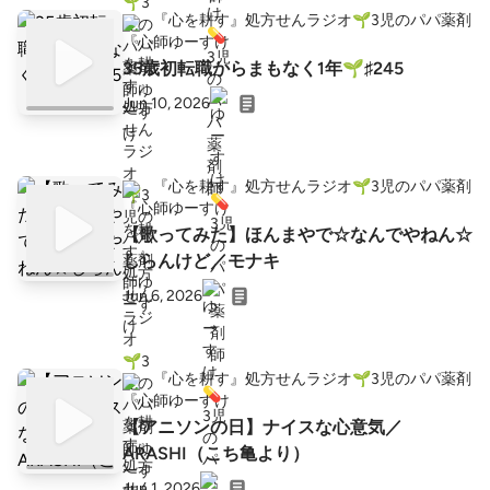
『心を耕す』処方せんラジオ🌱3児のパパ薬剤
師ゆーすけ
35歳初転職からまもなく1年🌱♯245
Jun 10, 2026
『心を耕す』処方せんラジオ🌱3児のパパ薬剤
師ゆーすけ
【歌ってみた】ほんまやで☆なんでやねん☆
しらんけど／モナキ
Jun 6, 2026
『心を耕す』処方せんラジオ🌱3児のパパ薬剤
師ゆーすけ
【アニソンの日】ナイスな心意気／
ARASHI（こち亀より）
Jun 1, 2026