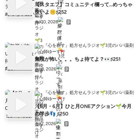
【スタエフ】コミュニティ欄って…めっちゃ
良いよ🤫♯252
Jul 10, 2026
『心を耕す』処方せんラジオ🌱3児のパパ薬剤
師ゆーすけ
無視が怖い。。。ちょ待てよ？👀♯251
Jul 8, 2026
『心を耕す』処方せんラジオ🌱3児のパパ薬剤
師ゆーすけ
【5月・6月】ひと月ONEアクション🌱今月
の半歩👣 ♯250
Jul 7, 2026