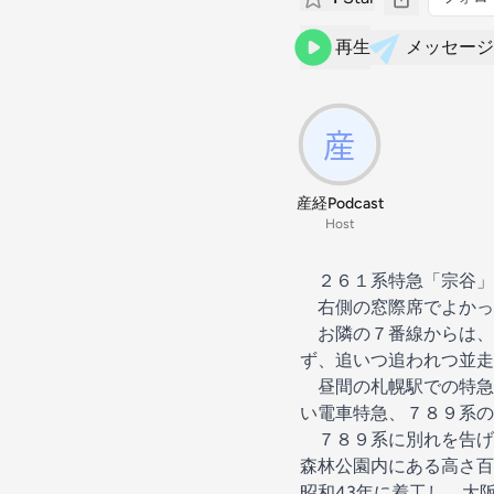
再生
メッセージ
産経Podcast
Host
２６１系特急「宗谷」
右側の窓際席でよかっ
お隣の７番線からは、
ず、追いつ追われつ並走
昼間の札幌駅での特急
い電車特急、７８９系の
７８９系に別れを告げ
森林公園内にある高さ百
昭和43年に着工し、大