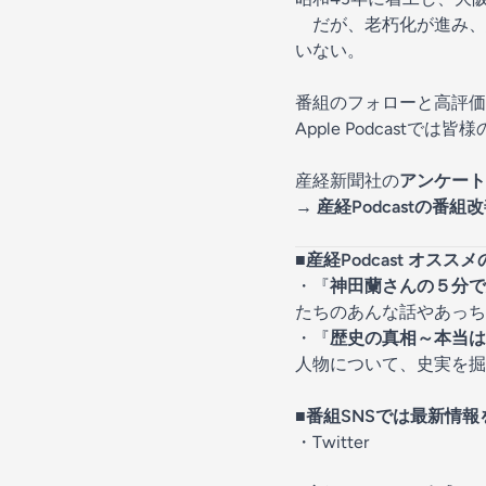
だが、老朽化が進み、
いない。
番組のフォローと高評価
Apple Podcast
産経新聞社の
アンケート
→
産経Podcastの番
■産経Podcast オスス
・『
神田蘭さんの５分で
たちのあんな話やあっち
・『
歴史の真相～本当は
人物について、史実を掘
■番組SNSでは最新情報
・
Twitter