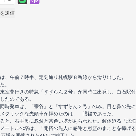
を送信
は、午前７時半、定刻通り札幌駅８番線から滑り出した。
た。
東室蘭行きの特急「すずらん２号」が同時に出発し、白石駅付
したのである。
同時発車は、「宗谷」と「すずらん２号」のみ。目と鼻の先に
メタリックな先頭車が拝めたのは、 眼福であった。
ると、右手奥に忽然と茶色い塔があらわれた。解体迫る「北海
メートルの塔は、「開拓の先人に感謝と慰霊のまことを捧げる
阪万博が開催された45年に竣工した。