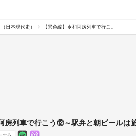
 （日本現代史）
【異色編】令和阿房列車で行こ..
阿房列車で行こう⑫～駅弁と朝ビールは
ーする