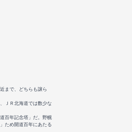
近まで、どちらも譲ら
、ＪＲ北海道では数少な
道百年記念塔」だ。野幌
」ため開道百年にあたる