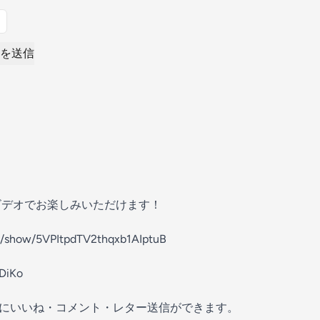
を送信
eではビデオでお楽しみいただけます！
om/show/5VPItpdTV2thqxb1AIptuB
hDiKo
の放送にいいね・コメント・レター送信ができます。