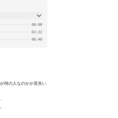
00:00
02:22
06:40
が何の人なのかが見失い
、
。