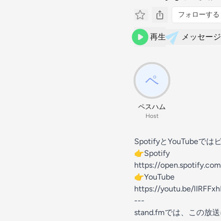
フォローする
再生
メッセージ
ペスハム
Host
SpotifyとYouTub
👉Spotify
https://open.spotify.c
👉YouTube
https://youtu.be/lIRFFx
---
stand.fmでは、こ