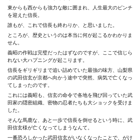
東からも西からも強力な敵に囲まれ、人生最大のピンチ
を迎えた信長。
誰もが、これで信長も終わりか、と思いました。
ところが、歴史というのは本当に何が起こるかわかりま
せん。
義昭の作戦は完璧だったはずなのですが、ここで信じら
れない大ハプニングが起こります。
信長をギリギリまで追い詰めていた最強の味方、山梨県
の武田信玄が京都へ向かう途中で突然、病気で亡くなっ
てしまったのです。
これには義昭も、信玄の命令で各地を飛び回っていた武
田家の隠密組織、密物の忍者たちも大ショックを受けま
した。
そんな馬鹿な、あと一歩で信長を倒せるという時に、武
田信玄様が亡くなってしまうなんて。
一番恐ろしかった武田信玄がいなくなったことで、がけ