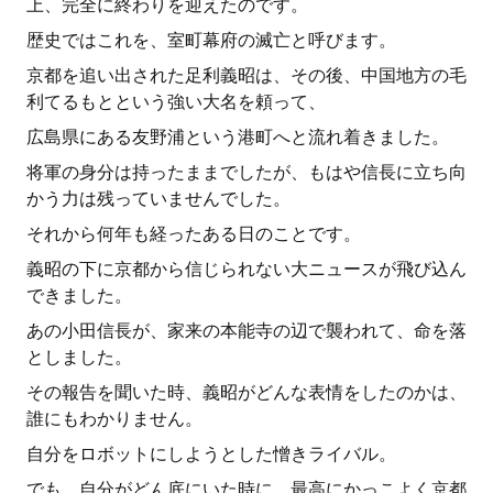
上、完全に終わりを迎えたのです。
歴史ではこれを、室町幕府の滅亡と呼びます。
京都を追い出された足利義昭は、その後、中国地方の毛
利てるもとという強い大名を頼って、
広島県にある友野浦という港町へと流れ着きました。
将軍の身分は持ったままでしたが、もはや信長に立ち向
かう力は残っていませんでした。
それから何年も経ったある日のことです。
義昭の下に京都から信じられない大ニュースが飛び込ん
できました。
あの小田信長が、家来の本能寺の辺で襲われて、命を落
としました。
その報告を聞いた時、義昭がどんな表情をしたのかは、
誰にもわかりません。
自分をロボットにしようとした憎きライバル。
でも、自分がどん底にいた時に、最高にかっこよく京都