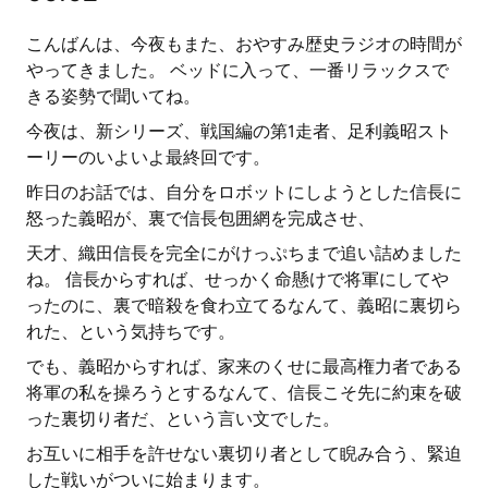
こんばんは、今夜もまた、おやすみ歴史ラジオの時間が
やってきました。 ベッドに入って、一番リラックスで
きる姿勢で聞いてね。
今夜は、新シリーズ、戦国編の第1走者、足利義昭スト
ーリーのいよいよ最終回です。
昨日のお話では、自分をロボットにしようとした信長に
怒った義昭が、裏で信長包囲網を完成させ、
天才、織田信長を完全にがけっぷちまで追い詰めました
ね。 信長からすれば、せっかく命懸けで将軍にしてや
ったのに、裏で暗殺を食わ立てるなんて、義昭に裏切ら
れた、という気持ちです。
でも、義昭からすれば、家来のくせに最高権力者である
将軍の私を操ろうとするなんて、信長こそ先に約束を破
った裏切り者だ、という言い文でした。
お互いに相手を許せない裏切り者として睨み合う、緊迫
した戦いがついに始まります。