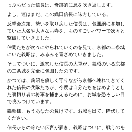
っぷちだった信長は、奇跡的に息を吹き返します。
よし、運はまだ、この織田信長に味方している。
反撃会次第、勢いを取り戻した信長は、包囲網に参加し
ていた大名や大きなお寺を、ものすごいパワーで次々と
撃破していきました。
仲間たちが次々にやられていくのを見て、京都の二条城
にいた義昭は、みるみる青ざめていきました。
そしてついに、激怒した信長の大軍が、義昭のいる京都
の二条城を完全に包囲したのです。
かつては、義昭を優しく守りながら京都へ連れてきてく
れた信長の兵隊たちが、今度は自分たちをはめようとし
た裏切り者の将軍を捕まえるために、お城を恐ろしい目
で睨みつけています。
義昭様、もうあなたの負けです。お城を出て、降伏して
ください。
信長からの冷たい伝言が届き、義昭はついに、戦うのを