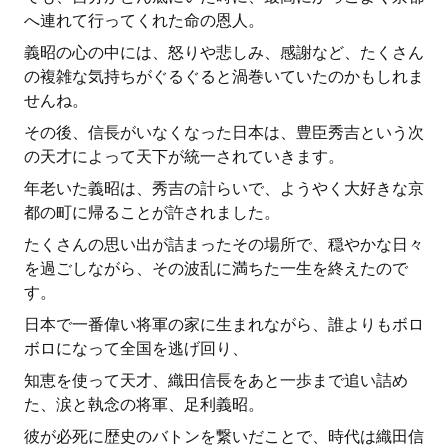
へ連れて行ってくれた命の恩人。
義昭の心の中には、怒りや悲しみ、感謝など、たくさん
の複雑な気持ちがぐるぐると渦巻いていたのかもしれま
せんね。
その後、信長がいなくなった日本は、豊臣秀吉という次
の天才によって天下が統一されていきます。
年老いた義昭は、秀吉の計らいで、ようやく大好きな京
都の町に帰ることが許されました。
たくさんの思い出が詰まったその場所で、穏やかな日々
を過ごしながら、その波乱に満ちた一生を終えたので
す。
日本で一番偉い将軍の家に生まれながら、誰よりもボロ
ボロになって全国を逃げ回り、
知恵を使って天才、織田信長をあと一歩まで追い詰め
た、涙と執念の将軍、足利義昭。
彼が必死に歴史のバトンを繋いだことで、時代は織田信