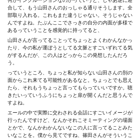
何がインクルージョンなのかっていうと、じゃあ逆に迎
合して、もう山田さんのおっしゃる通りそうします。全
部取り入れる。これもまた違うじゃない。そうじゃない
んですよね。たぶんここでさっきの自分の内面が多様で
あるっていうことを感覚的に持ってると、
山田さんが言ってることってちょっとよくわかんなかっ
たり、今の私が運ぼうとしてる文脈とすごいずれてる気
がするんだが、この人はどっからこの発想したんだろ
う。
っていうところ、ちょっと私が知らない山田さんの別の
面からこれ来てる可能性があるなと。ちょっとでも思え
たら、それもうちょっと言ってもらっていいですか。聴
きたいっていうふうにちょっと扉が開くんだと思うんで
すよね。
エールの中で実際に交わされる会話にすごいイメージが
行ったんですけど、なんかそれこそミーティングの場面
とかで、なんかわかんないなこの人に言ってることみた
いなことを。僕から見てですね、篠田さんがそういうこ