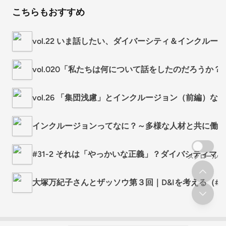
こちらもおすすめ
vol.22 いま話したい、ダイバーシティ＆インクルー
vol.020「私たちは何について話をしたのだろう
vol.26 「集団浅慮」とインクルージョン（前編）
インクルージョンってなに？～多様な人材と共に働く
#31-2 それは「やっかいな正義」？ダイバシティマネジメント
スクロール
大塚万紀子さんとザッソウ第３回｜D&Iを考える（#1