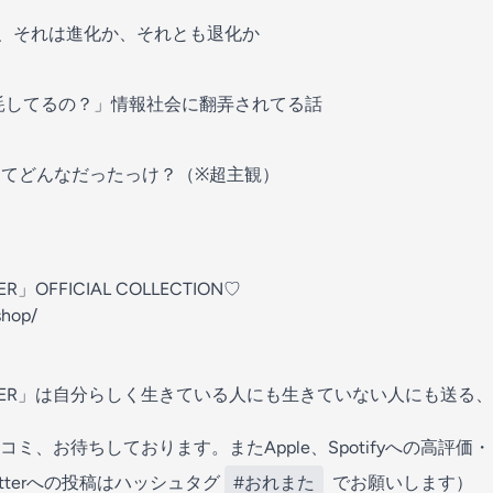
、それは進化か、それとも退化か
耗してるの？」情報社会に翻弄されてる話
ーってどんなだったっけ？（※超主観）
ER」OFFICIAL COLLECTION♡⁠⁠⁠⁠⁠⁠⁠
shop/
MATTER」は自分らしく生きている人にも生きていない人にも送
ミ、お待ちしております。またApple、Spotifyへの高評価
itterへの投稿はハッシュタグ
#おれまた
でお願いします）