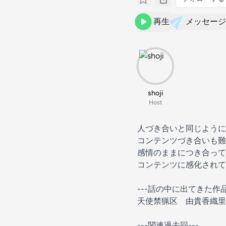
再生
メッセージ
shoji
Host
人づき合いと同じように
コンテンツづき合いも難
感情のままにつき合って
コンテンツに感化されて
---話の中に出てきた作品
天使禁猟区 由貴香織里
---関連過去回---