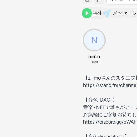
再生
メッセージ
ninnin
Host
【zi-moさんのスタエ
https://stand.fm/chann
【音色-DAO-】
音楽×NFTで誰もがア
お気軽にご参加お待ちし
https://discord.gg/dW
【音色-HeartBeat-】