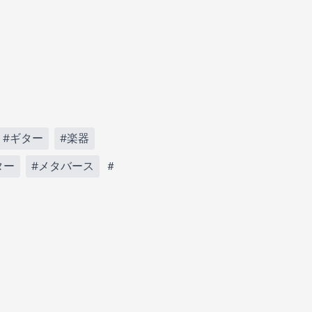
#ギター
#楽器
ター
#メタバース
＃