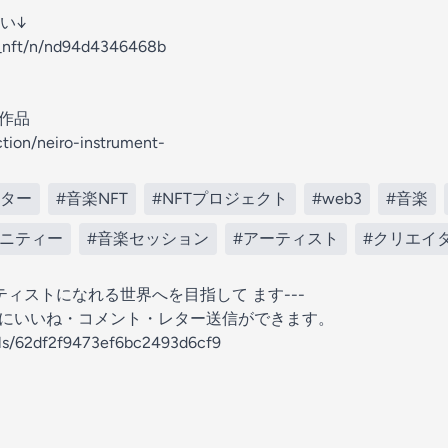
い↓
n_nft/n/nd94d4346468b
T作品
ction/neiro-instrument-
イター
#音楽NFT
#NFTプロジェクト
#web3
#音楽
ュニティー
#音楽セッション
#アーティスト
#クリエイ
ティストになれる世界へを目指して ます---
の放送にいいね・コメント・レター送信ができます。
els/62df2f9473ef6bc2493d6cf9