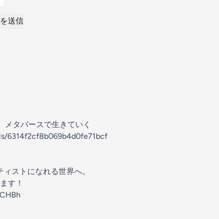
を送信
フ】メタバースで生きていく
els/6314f2cf8b069b4d0fe71bcf
ーティストになれる世界へ。
ます！
AFCHBh