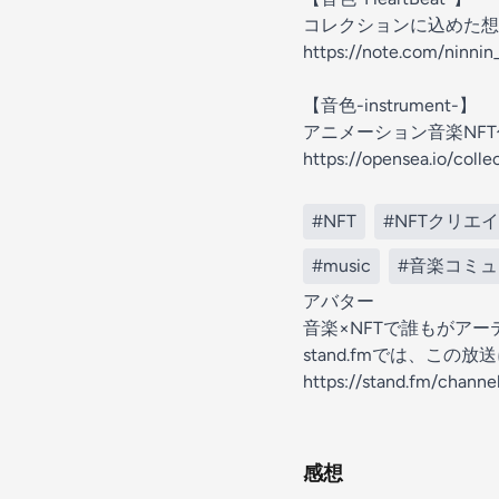
コレクションに込めた想
https://note.com/ninni
【音色-instrument-】
アニメーション音楽NF
https://opensea.io/colle
#NFT
#NFTクリエ
#music
#音楽コミ
アバター
音楽×NFTで誰もがアー
stand.fmでは、こ
https://stand.fm/chann
感想