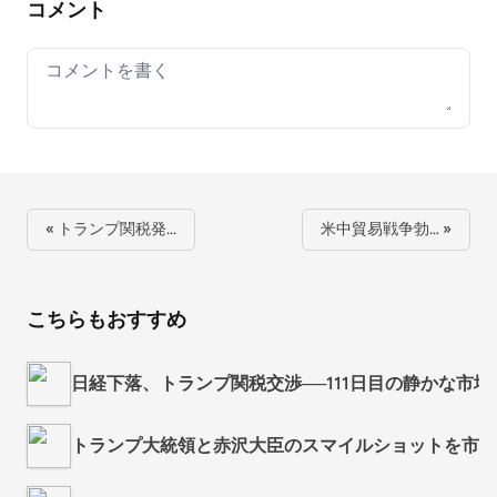
コメント
Your comment
« トランプ関税発…
米中貿易戦争勃… »
こちらもおすすめ
日経下落、トランプ関税交渉──111日目の静かな市場｜20
トランプ大統領と赤沢大臣のスマイルショットを市場が